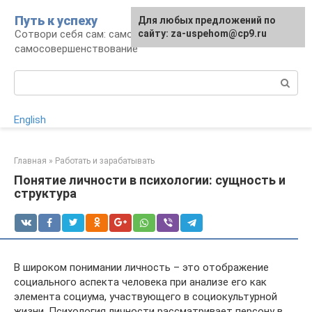
Перейти
Путь к успеху
Для любых предложений по
к
Сотвори себя сам: саморазвитие и
сайту: za-uspehom@cp9.ru
контенту
самосовершенствование
Поиск:
English
Главная
»
Работать и зарабатывать
Понятие личности в психологии: сущность и
структура
В широком понимании личность – это отображение
социального аспекта человека при анализе его как
элемента социума, участвующего в социокультурной
жизни. Психология личности рассматривает персону в