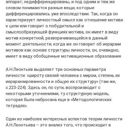
аппарат, недифференцированы, и под одним и тем же
словом понимаются разные вещи, которые
дифференцировались уже впоследствии. Так, когда он
характеризует личностный смысл как отношение мотива
к цели или говорит о побудительной и
смыслообразующей функциях мотива, он имеет в виду
мотив конкретной, разворачивающейся в данный
момент деятельности; когда же он говорит об иерархии
мотивов как основе структуры личности, он, очевидно,
имеет в виду обобщенные мотивационные образования.
А.Н.Леонтьев выделяет три основных параметра
личности: «широту связей человека с миром, степень их
иерархизированности и общую их структуру» (там же,
с.223-224). Здесь он, по сути, воспроизводит с
некоторыми уточнениями, ту структурную модель,
которая была набросана еще в «Методологических
тетрадях».
Один из наиболее интересных аспектов теории личности
А.Н.Леонтьева – это анализ того, что происходит в