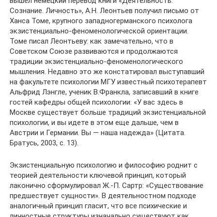
вышел немецкий перевод книги «Деятельность.
Сознание. Личность», А.Н. Леонтьев получил письмо от
Ханса Томе, крупного западногерманского психолога
экзистенциально-феноменологической ориентации.
Томе писал Леонтьеву: как замечательно, что в
Советском Союзе развиваются и продолжаются
традиции экзистенциально-феноменологического
мышления. Недавно это же констатировал выступавший
на факультете психологии МГУ известный психотерапевт
Альфрид Лэнгле, ученик В.Франкла, записавший в книге
гостей кафедры общей психологии: «У вас здесь в
Москве существует больше традиций экзистенциальной
психологии, и вы идете в этом еще дальше, чем в
Австрии и Германии. Вы — наша надежда» (Цитата.
Братусь, 2003, с. 13).
Экзистенциальную психологию и философию роднит с
теорией деятельности ключевой принцип, который
лаконично сформулировал Ж.-П. Сартр: «Существование
предшествует сущности». В деятельностном подходе
аналогичный принцип гласит, что все психические и
личностные структуры изначально существуют как