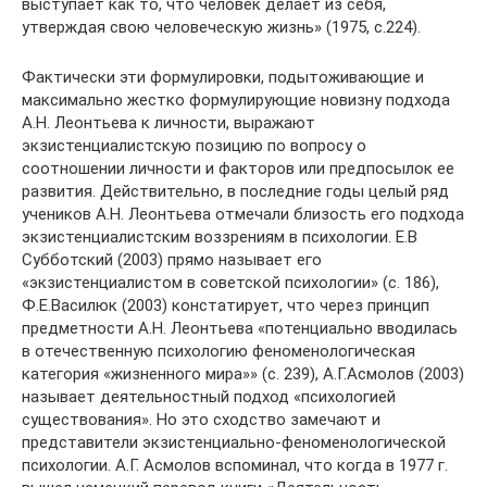
выступает как то, что человек делает из себя,
утверждая свою человеческую жизнь» (1975, с.224).
Фактически эти формулировки, подытоживающие и
максимально жестко формулирующие новизну подхода
А.Н. Леонтьева к личности, выражают
экзистенциалистскую позицию по вопросу о
соотношении личности и факторов или предпосылок ее
развития. Действительно, в последние годы целый ряд
учеников А.Н. Леонтьева отмечали близость его подхода
экзистенциалистским воззрениям в психологии. Е.В
Субботский (2003) прямо называет его
«экзистенциалистом в советской психологии» (с. 186),
Ф.Е.Василюк (2003) констатирует, что через принцип
предметности А.Н. Леонтьева «потенциально вводилась
в отечественную психологию феноменологическая
категория «жизненного мира»» (с. 239), А.Г.Асмолов (2003)
называет деятельностный подход «психологией
существования». Но это сходство замечают и
представители экзистенциально-феноменологической
психологии. А.Г. Асмолов вспоминал, что когда в 1977 г.