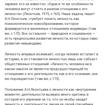
заранее это не известно. «Одни и те же особенности
человека могут стоять в разном отношении к его
личности» (Леонтьев, 1975, с.165). Наша задача, пишет
А.Н.Леонтьев, «требует понять личность как
психологическое новообразование, которое
формируется в жизненных отношениях индивида» (там
же, с.172). Все остальное — природное и социальное —
есть предпосылки развития личности, из которых само
развитие невыводимо.
Личность впервые возникает, когда человек вступает в
историю, и он становится личностью лишь как субъект
общественных отношений. «Личность человека ни в
каком смысле не является предсуществующей по
отношению к его деятельности, как и его сознание, она
ею порождается» (там же, с.173).
Положение А.Н.Леонтьева о личности как «внутреннем
моменте» деятельности вызвало много критики, в
которой его упрекали за то, что он якобы сводит
личность к деятельности, лишая ее своей специфики.