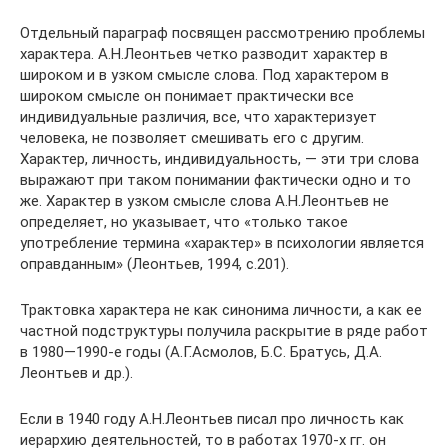
Отдельный параграф посвящен рассмотрению проблемы
характера. А.Н.Леонтьев четко разводит характер в
широком и в узком смысле слова. Под характером в
широком смысле он понимает практически все
индивидуальные различия, все, что характеризует
человека, не позволяет смешивать его с другим.
Характер, личность, индивидуальность, — эти три слова
выражают при таком понимании фактически одно и то
же. Характер в узком смысле слова А.Н.Леонтьев не
определяет, но указывает, что «только такое
употребление термина «характер» в психологии является
оправданным» (Леонтьев, 1994, с.201).
Трактовка характера не как синонима личности, а как ее
частной подструктуры получила раскрытие в ряде работ
в 1980—1990-е годы (А.Г.Асмолов, Б.С. Братусь, Д.А.
Леонтьев и др.).
Если в 1940 году А.Н.Леонтьев писал про личность как
иерархию деятельностей, то в работах 1970-х гг. он