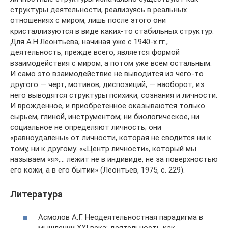
структуры деятельности, реализуясь в реальных
отношениях с миром, лишь после этого они
кристаллизуются в виде каких-то стабильных структур.
Для А.Н.Леонтьева, начиная уже с 1940-х гг.,
деятельность, прежде всего, является формой
взаимодействия с миром, а потом уже всем остальным.
И само это взаимодействие не выводится из чего-то
другого — черт, мотивов, диспозиций, — наоборот, из
него выводятся структуры психики, сознания и личности.
И врожденное, и приобретенное оказываются только
сырьем, глиной, инструментом; ни биологическое, ни
социальное не определяют личность; они
«равноудалены» от личности, которая не сводится ни к
тому, ни к другому. ««Центр личности», который мы
называем «я»,… лежит не в индивиде, не за поверхностью
его кожи, а в его бытии» (Леонтьев, 1975, с. 229).
Литература
Асмолов А.Г. Неодеятельностная парадигма в
мышлении XXI века: деятельность как