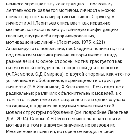
немного упрощает эту конструкцию — поскольку
деятельность задается мотивом, личность можно
описать проще, как иерархию мотивов. Структуру
личности А.Н.Леонтьев описывает как иерархию
мотивов, «относительно устойчивую конфигурацию
главных, внутри себя иерархизированных,
мотивационных линий» (Леонтьев, 1975, с.221)
Анализируя это положение, необходимо понимать, что
под понятием мотива разные авторы имеют в виду
разные вещи. С одной стороны мотив трактуется как
ситуативный побудитель конкретной деятельности
(А.Г.Асмолов, С.Д.Смирнов), с другой стороны, как что-то
устойчивое и обобщенное, коренящееся в структуре
личности (В.А.Иванников, Х.Хеккхаузен). Речь идет не о
радикальных различиях объяснительных моделей, а о
том, что термин «мотив» закрепляется в одних случаях
за одними, а в других за другими элементами этой
модели структуры побуждения (см. подробнее Леонтьев
Д.А., 2004). Сам же А.Н.Леонтьев использовал понятие
мотива и в том и в другом значении, не разводя их.
Многие новые понятия, которые он вводил в свой