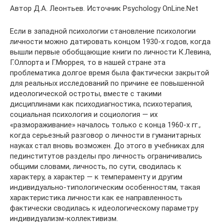
​​​​​​​Автор Д.А. Леонтьев. Источник Psychology OnLine.Net
Если в западной психологии становление психологии
личности можно датировать концом 1930-х годов, когда
вышли первые обобщающие книги по личности К.Левина,
Г.Олпорта и Г.Мюррея, то в нашей стране эта
проблематика долгое время была фактически закрытой
для реальных исследований по причине ее повышенной
идеологической остроты, вместе с такими
дисциплинами как психодиагностика, психотерапия,
социальная психология и социология — их
«размораживание» началось только с конца 1960-х гг.,
когда серьезный разговор о личности в гуманитарных
науках стал вновь возможен. До этого в учебниках для
пединститутов разделы про личность ограничивались
общими словами, личность, по сути, сводилась к
характеру, а характер — к темпераменту и другим
индивидуально-типологическим особенностям, такая
характеристика личности как ее направленность
фактически сводилась к идеологическому параметру
индивидуализм-коллективизм.