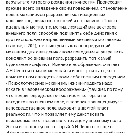
результате «второго рождения личности». Происходит
прежде всего овладение своим поведением, становление
новых механизмов разрешения мотивационных
конфликтов, связанных с волей и сознанием. «Только
идеальный мотив, т.е. мотив, лежащий вне векторов
внешнего поля, способен подчинять себе действия с
противоположно направленными внешними мотивами»
(там же, с.209), т.е. выступить как опосредующий
механизм для овладения своим поведением, разрешить
конфликт во внешнем поле, разрешить тот самый
буриданов конфликт. Именно в воображении, считает
А.Н.Леонтьев, мы можем найти и выстроить то, что
поможет нам овладеть своим собственным поведением.
«Психологические механизмы жизни-подвига надо
искать в человеческом воображении» (там же), потому
что подвиг определяется мотивом, который не
находится во внешнем поле, и человек трансцендирует
непосредственное поле, выходит в другой пласт
реальности, что и позволяет ему действовать
независимо по отношению к текущему внешнему полю.
Это и есть поступок, который А.Н.Леонтьев еще в