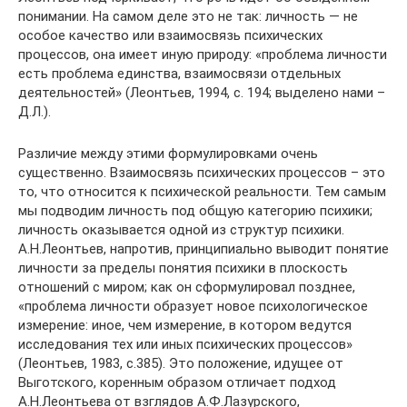
понимании. На самом деле это не так: личность — не
особое качество или взаимосвязь психических
процессов, она имеет иную природу: «проблема личности
есть проблема единства, взаимосвязи отдельных
деятельностей» (Леонтьев, 1994, с. 194; выделено нами –
Д.Л.).
Различие между этими формулировками очень
существенно. Взаимосвязь психических процессов – это
то, что относится к психической реальности. Тем самым
мы подводим личность под общую категорию психики;
личность оказывается одной из структур психики.
А.Н.Леонтьев, напротив, принципиально выводит понятие
личности за пределы понятия психики в плоскость
отношений с миром; как он сформулировал позднее,
«проблема личности образует новое психологическое
измерение: иное, чем измерение, в котором ведутся
исследования тех или иных психических процессов»
(Леонтьев, 1983, с.385). Это положение, идущее от
Выготского, коренным образом отличает подход
А.Н.Леонтьева от взглядов А.Ф.Лазурского,