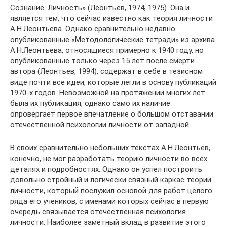
Сознание. Личность» (Леонтьев, 1974; 1975). Она и
является тем, что сейчас известно как теория личности
А.Н.Леонтьева. Однако сравнительно недавно
опубликованные «Методологические тетради» из архива
А.Н.Леонтьева, относящиеся примерно к 1940 году, но
опубликованные только через 15 лет после смерти
автора (Леонтьев, 1994), содержат в себе в тезисном
виде почти все идеи, которые легли в основу публикаций
1970-х годов. Невозможной на протяжении многих лет
была их публикация, однако само их наличие
опровергает первое впечатление о большом отставании
отечественной психологии личности от западной.
В своих сравнительно небольших текстах А.Н.Леонтьев,
конечно, не мог разработать теорию личности во всех
деталях и подробностях. Однако он успел построить
довольно стройный и логически связный каркас теории
личности, который послужил основой для работ целого
ряда его учеников, с именами которых сейчас в первую
очередь связывается отечественная психология
личности. Наиболее заметный вклад в развитие этого