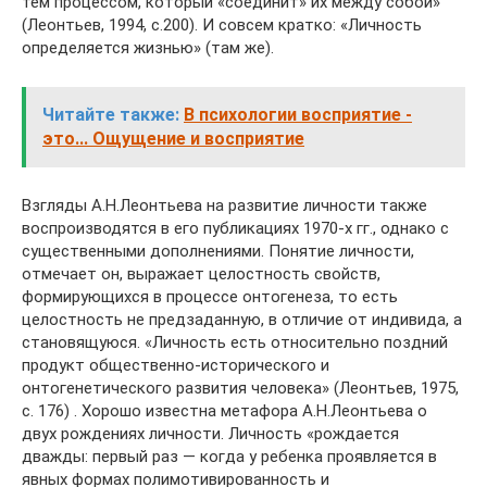
тем процессом, который «соединит» их между собой»
(Леонтьев, 1994, с.200). И совсем кратко: «Личность
определяется жизнью» (там же).
Читайте также:
В психологии восприятие -
это... Ощущение и восприятие
Взгляды А.Н.Леонтьева на развитие личности также
воспроизводятся в его публикациях 1970-х гг., однако с
существенными дополнениями. Понятие личности,
отмечает он, выражает целостность свойств,
формирующихся в процессе онтогенеза, то есть
целостность не предзаданную, в отличие от индивида, а
становящуюся. «Личность есть относительно поздний
продукт общественно-исторического и
онтогенетического развития человека» (Леонтьев, 1975,
с. 176) . Хорошо известна метафора А.Н.Леонтьева о
двух рождениях личности. Личность «рождается
дважды: первый раз — когда у ребенка проявляется в
явных формах полимотивированность и