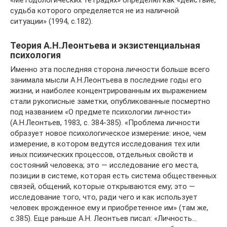
«Методологических тетрадях» определял как «действие,
судьба которого определяется не из наличной
ситуации» (1994, с.182).
Теория А.Н.Леонтьева и экзистенциальная
психология
Именно эта последняя сторона личности больше всего
занимала мысли А.Н.Леонтьева в последние годы его
жизни, и наиболее концентрированным их выражением
стали рукописные заметки, опубликованные посмертно
под названием «О предмете психологии личности»
(А.Н.Леонтьев, 1983, с. 384-385). «Проблема личности
образует новое психологическое измерение: иное, чем
измерение, в котором ведутся исследования тех или
иных психических процессов, отдельных свойств и
состояний человека; это — исследование его места,
позиции в системе, которая есть система общественных
связей, общений, которые открываются ему; это —
исследование того, что, ради чего и как использует
человек врожденное ему и приобретенное им» (там же,
с.385). Еще раньше А.Н. Леонтьев писал: «Личность…