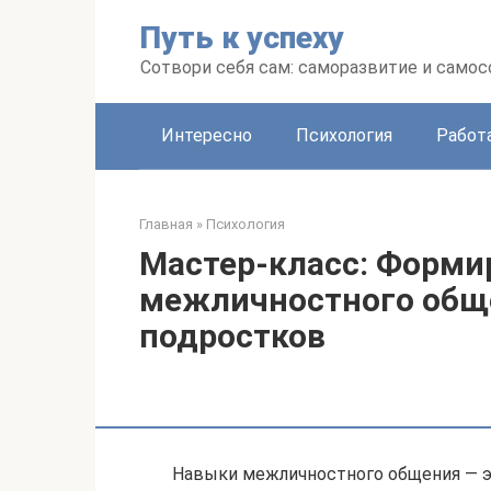
Перейти
Путь к успеху
к
контенту
Сотвори себя сам: саморазвитие и сам
Интересно
Психология
Работ
Главная
»
Психология
Мастер-класс: Форми
межличностного обще
подростков
Навыки межличностного общения — э