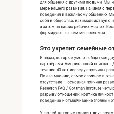
для общения с другими людьми. Мы н
мере нашего развития. Начиная с пер
поведения и вежливому общению. Мы 
себя в обществе, взаимодействуя с 
а затем на наших рабочих местах. Ве
формируют то, кем мы являемся.
Это укрепит семейные 
В парах, которые умеют общаться дру
партнёрами. Американский психолог
течение 40 лет исследуя причины раз
По его мнению, самое сложное в отн
отсутствие — основная причина разв
Research FAQ / Gottman Institute чет
разрыву отношений: критика личности
поведение и отмалчивание (полный о
У людей, которые говорят друг друг