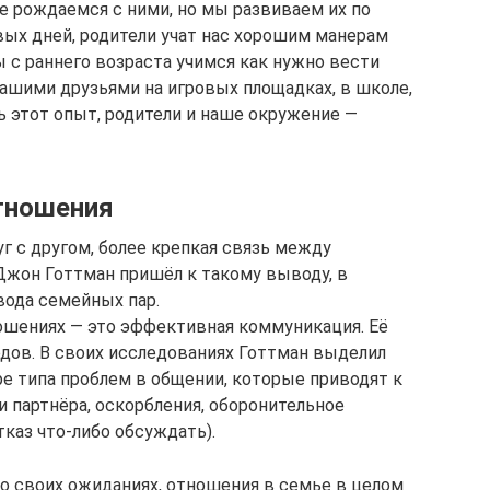
е рождаемся с ними, но мы развиваем их по
вых дней, родители учат нас хорошим манерам
с раннего возраста учимся как нужно вести
нашими друзьями на игровых площадках, в школе,
сь этот опыт, родители и наше окружение —
отношения
г с другом, более крепкая связь между
 Джон Готтман пришёл к такому выводу, в
вода семейных пар.
ошениях — это эффективная коммуникация. Её
одов. В своих исследованиях Готтман выделил
ыре типа проблем в общении, которые приводят к
 партнёра, оскорбления, оборонительное
тказ что‑либо обсуждать).
у о своих ожиданиях, отношения в семье в целом