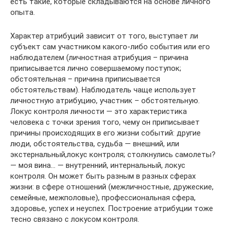
есть такие, которые складываются на основе личного
опыта.
Характер атрибуций зависит от того, выступает ли
субъект сам участником какого-либо события или его
наблюдателем (личностная атрибуция – причина
приписывается лично совершаемому поступок;
обстоятельная – причина приписывается
обстоятельствам). Наблюдатель чаще использует
личностную атрибуцию, участник – обстоятельную.
Локус контроля личности — это характеристика
человека с точки зрения того, чему он приписывает
причины происходящих в его жизни событий: другие
люди, обстоятельства, судьба — внешний, или
экстернальный,локус контроля; столкнулись самолеты?
— моя вина… — внутренний, интернальный, локус
контроля. Он может быть разным в разных сферах
жизни: в сфере отношений (межличностные, дружеские,
семейные, межполовые), профессиональная сфера,
здоровье, успех и неуспех. Построение атрибуции тоже
тесно связано с локусом контроля.