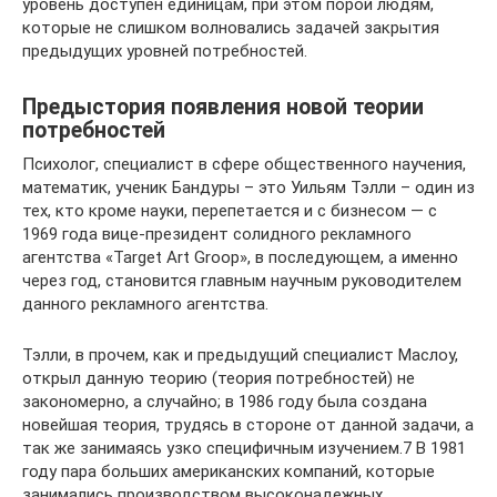
уровень доступен единицам, при этом порой людям,
которые не слишком волновались задачей закрытия
предыдущих уровней потребностей.
Предыстория появления новой теории
потребностей
Психолог, специалист в сфере общественного научения,
математик, ученик Бандуры – это Уильям Тэлли – один из
тех, кто кроме науки, перепетается и с бизнесом — с
1969 года вице-президент солидного рекламного
агентства «Target Art Groop», в последующем, а именно
через год, становится главным научным руководителем
данного рекламного агентства.
Тэлли, в прочем, как и предыдущий специалист Маслоу,
открыл данную теорию (теория потребностей) не
закономерно, а случайно; в 1986 году была создана
новейшая теория, трудясь в стороне от данной задачи, а
так же занимаясь узко специфичным изучением.7 В 1981
году пара больших американских компаний, которые
занимались производством высоконадежных