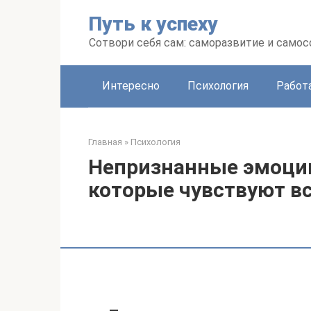
Перейти
Путь к успеху
к
контенту
Сотвори себя сам: саморазвитие и сам
Интересно
Психология
Работ
Главная
»
Психология
Непризнанные эмоции
которые чувствуют в