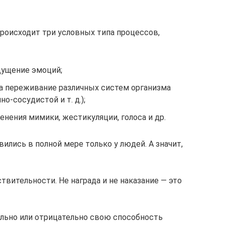
роисходит три условных типа процессов,
щущение эмоций;
а переживание различных систем организма
о-сосудистой и т. д.);
ения мимики, жестикуляции, голоса и др.
ились в полной мере только у людей. А значит,
вительности. Не награда и не наказание — это
льно или отрицательно свою способность