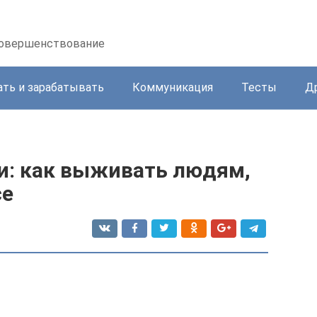
осовершенствование
ать и зарабатывать
Коммуникация
Тесты
Д
: как выживать людям,
се