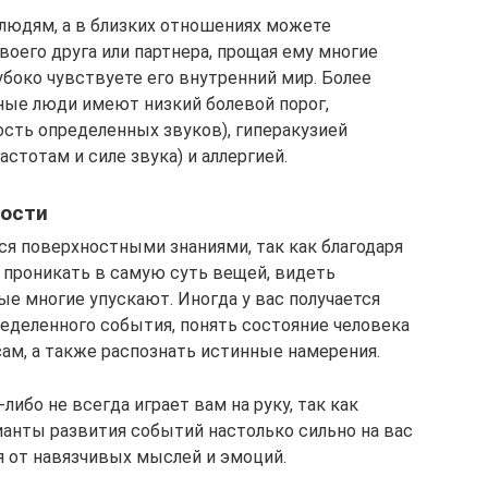
людям, а в близких отношениях можете
оего друга или партнера, прощая ему многие
убоко чувствуете его внутренний мир. Более
ные люди имеют низкий болевой порог,
сть определенных звуков), гиперакузией
стотам и силе звука) и аллергией.
вости
я поверхностными знаниями, так как благодаря
проникать в самую суть вещей, видеть
е многие упускают. Иногда у вас получается
ределенного события, понять состояние человека
 сам, а также распознать истинные намерения.
ибо не всегда играет вам на руку, так как
анты развития событий настолько сильно на вас
я от навязчивых мыслей и эмоций.