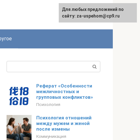
Для любых предложений по
English
сайту: za-uspehom@cp9.ru
ругое
Поиск:
Реферат «Особенности
межличностных и
групповых конфликтов»
Психология
Психология отношений
между мужем и женой
после измены
Коммуникация