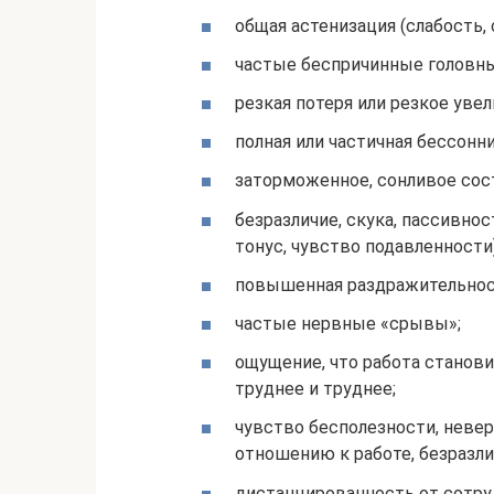
общая астенизация (слабость,
частые беспричинные головны
резкая потеря или резкое увел
полная или частичная бессонни
заторможенное, сонливое сост
безразличие, скука, пассивн
тонус, чувство подавленности)
повышенная раздражительност
частые нервные «срывы»;
ощущение, что работа станови
труднее и труднее;
чувство бесполезности, невер
отношению к работе, безразли
дистанцированность от сотру