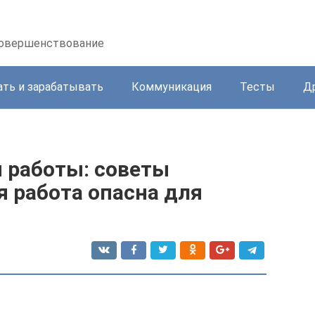
осовершенствование
ать и зарабатывать
Коммуникация
Тесты
Д
й работы: советы
 работа опасна для