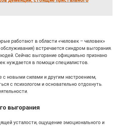
ков деменции, стоящие пристального
орые работают в области «человек – человек»
ы обслуживания) встречается синдром выгорания.
 людей. Сейчас выгорание официально признано
ек нуждается в помощи специалистов.
е с новыми силами и другим настроением,
ься с психологом и основательно отдохнуть.
ятельности.
го выгорания
дящей усталости, ощущение эмоционального и