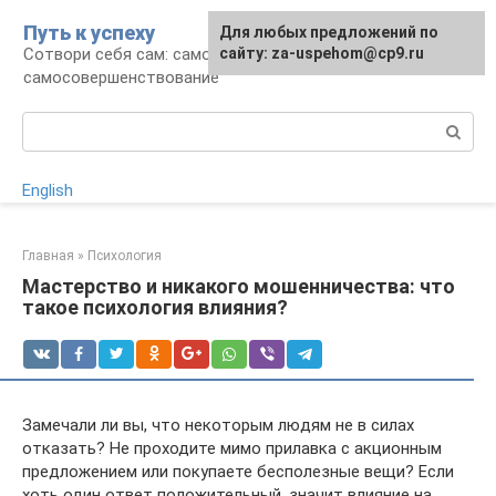
Перейти
Путь к успеху
Для любых предложений по
к
Сотвори себя сам: саморазвитие и
сайту: za-uspehom@cp9.ru
контенту
самосовершенствование
Поиск:
English
Главная
»
Психология
Мастерство и никакого мошенничества: что
такое психология влияния?
Замечали ли вы, что некоторым людям не в силах
отказать? Не проходите мимо прилавка с акционным
предложением или покупаете бесполезные вещи? Если
хоть один ответ положительный, значит влияние на