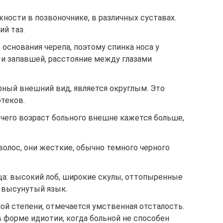
ности в позвоночнике, в различных суставах.
й таз.
основания черепа, поэтому спинка носа у
 и запавшей, расстояние между глазами
рный внешний вид, является округлым. Это
теков.
 чего возраст больного внешне кажется больше,
 волос, они жесткие, обычно темного черного
ца: высокий лоб, широкие скулы, оттопыренные
о высунутый язык.
ной степени, отмечается умственная отсталость.
 форме идиотии, когда больной не способен