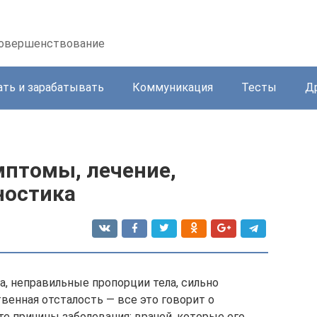
осовершенствование
ать и зарабатывать
Коммуникация
Тесты
Д
мптомы, лечение,
ностика
а, неправильные пропорции тела, сильно
венная отсталость — все это говорит о
е причины заболевания; врачей, которые его