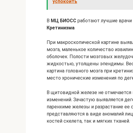
успокоить
В
МЦ БИОСС
работают лучшие врачи
Кретинизма
При макроскопической картине выяв
мозга, маленькое количество извили
оболочек. Полости мозговых желудо
жидкостью, утолщены эпендимы. Вес
картина головного мозга при кретин
место хронические изменения по деге
В щитовидной железе не отмечается 
изменений. Зачастую выявляется де
паренхиме железы и разрастание ее 
представляются в виде аномалий лиц
костей скелета, так и мягких тканей.