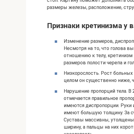
стоп. Картину поможет дополнить об
размеры железы, расположение, стр
Признаки кретинизма у 
Изменение размеров, диспропо
Несмотря на то, что голова в
отношению к телу, кретинизм
размеров полости черепа и го
Низкорослость. Рост больных
целом он существенно ниже, ч
Нарушение пропорций тела. В 
отмечается правильное пропо
имеются диспропорции. Руки 
имеют большую толщину. За с
Суставы массивны, утолщены
ширину, а пальцы на них коро