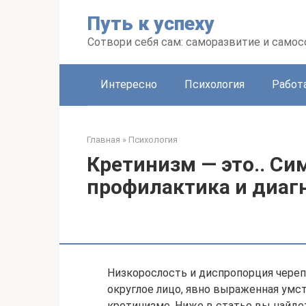
Перейти
Путь к успеху
к
контенту
Сотвори себя сам: саморазвитие и сам
Интересно
Психология
Работ
Главная
»
Психология
Кретинизм — это.. Си
профилактика и диаг
Низкорослость и диспропорция череп
округлое лицо, явно выраженная умст
кретинизме. Ниже в статье вы найдет