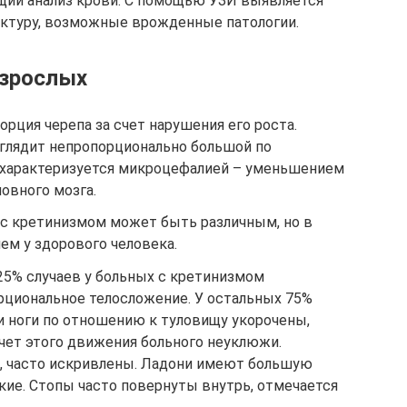
щий анализ крови. С помощью УЗИ выявляется
уктуру, возможные врожденные патологии.
взрослых
рция черепа за счет нарушения его роста.
ыглядит непропорционально большой по
 характеризуется микроцефалией – уменьшением
ловного мозга.
 с кретинизмом может быть различным, но в
ем у здорового человека.
25% случаев у больных с кретинизмом
рциональное телосложение. У остальных 75%
и ноги по отношению к туловищу укорочены,
чет этого движения больного неуклюжи.
, часто искривлены. Ладони имеют большую
ткие. Стопы часто повернуты внутрь, отмечается