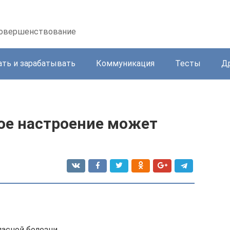
осовершенствование
ать и зарабатывать
Коммуникация
Тесты
Д
хое настроение может
асной болезни.