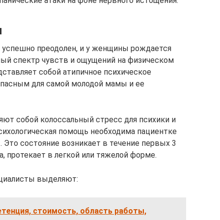
панические атаки на фоне нервного истощения.
я
и успешно преодолен, и у женщины рождается
ный спектр чувств и ощущений на физическом
дставляет собой атипичное психическое
опасным для самой молодой мамы и ее
яют собой колоссальный стресс для психики и
Психологическая помощь необходима пациентке
. Это состояние возникает в течение первых 3
, протекает в легкой или тяжелой форме.
циалисты выделяют:
тенция, стоимость, область работы,