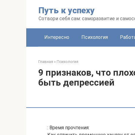
Перейти
Путь к успеху
к
контенту
Сотвори себя сам: саморазвитие и сам
Интересно
Психология
Работ
Главная
»
Психология
9 признаков, что пло
быть депрессией
: Время прочтения:
Как отличить временную хандру от оп