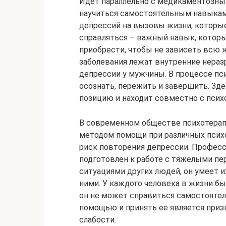
Идет параллельно с медикаментозным
научиться самостоятельным навыкам 
депрессий на вызовы жизни, которые
справляться – важный навык, котор
приобрести, чтобы не зависеть всю ж
заболевания лежат внутренние нера
депрессии у мужчины. В процессе п
осознать, пережить и завершить. Зд
позицию и находит совместно с псих
В современном обществе психотера
методом помощи при различных психо
риск повторения депрессии. Профес
подготовлен к работе с тяжелыми 
ситуациями других людей, он умеет 
ними. У каждого человека в жизни бы
он не может справиться самостоятель
помощью и принять ее является призн
слабости.