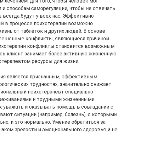
 лечением, для того, чтобы человек мог
и способам саморегуляции, чтобы не отвечать
 всегда будут у всех нас. Эффективно
ый в процессе психотерапии возможно
изнь от таблеток и других людей. В основе
зрешенные конфликты, являющиеся причиной
сихотерапии конфликты становится возможным
есь клиент занимает более активную жизненную
отерапевтом ресурсы для жизни.
пия является признанным, эффективным
логических трудностях, значительно снижает
сиональный психотерапевт специально
переживаниями и трудными жизненными
их уважать и оказывать помощь в совладании с
вают ситуации (например, болезнь), с которыми
но, и это нормально. Умение обратиться за
аком зрелости и эмоционального здоровья, а не