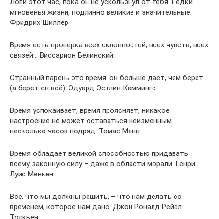
Лови этот час, пока он не ускользнул от тебя. Редки
мгновенья жизни, подлинно великие и значительные.
Фридрих Шиллер
Время есть проверка всех склонностей, всех чувств, всех
связей… Виссарион Белинский
Странный парень это время: он больше дает, чем берет
(а берет он всё). Эдуард Эстлин Каммингс
Время успокаивает, время проясняет, никакое
настроение не может оставаться неизменным
несколько часов подряд. Томас Манн
Время обладает великой способностью придавать
всему законную силу – даже в области морали. Генри
Луис Менкен
Все, что мы должны решить, – что нам делать со
временем, которое нам дано. Джон Роналд Рейел
Толкьен