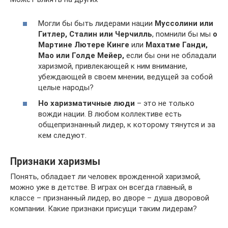
Могли бы быть лидерами нации
Муссолини
или
Гитлер, Сталин или Черчилль
, помнили бы мы
о
Мартине Лютере Кинге
или
Махатме Ганди,
Мао или Голде Мейер,
если бы они не обладали
харизмой, привлекающей к ним внимание,
убеждающей в своем мнении, ведущей за собой
целые народы?
Но харизматичные люди
– это не только
вожди нации. В любом коллективе есть
общепризнанный лидер, к которому тянутся и за
кем следуют.
Признаки харизмы
Понять, обладает ли человек врожденной харизмой,
можно уже в детстве. В играх он всегда главный, в
классе – признанный лидер, во дворе – душа дворовой
компании. Какие признаки присущи таким лидерам?