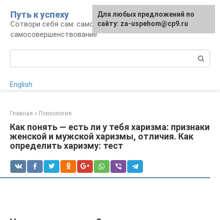
Перейти
Путь к успеху
Для любых предложений по
к
Сотвори себя сам: саморазвитие и
сайту: za-uspehom@cp9.ru
контенту
самосовершенствование
Поиск:
English
Главная
»
Психология
Как понять — есть ли у тебя харизма: признаки
женской и мужской харизмы, отличия. Как
определить харизму: тест