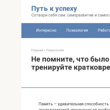
Перейти
Путь к успеху
к
контенту
Сотвори себя сам: саморазвитие и сам
Интересно
Психология
Работ
Главная
»
Психология
Не помните, что было
тренируйте кратковр
Память — удивительная способность ч
исследователей, изучающих её особен