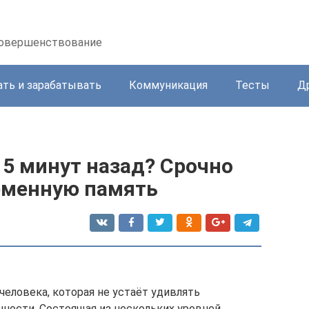
осовершенствование
ать и зарабатывать
Коммуникация
Тесты
Д
 5 минут назад? Срочно
еменную память
еловека, которая не устаёт удивлять
ности. Состоящая из нескольких уровней,