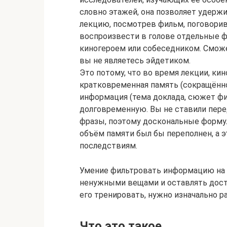
словно этажей, она позволяет удер
лекцию, посмотрев фильм, поговорив
воспроизвести в голове отдельные ф
киногероем или собеседником. Сможет
вы не являетесь эйдетиком.
Это потому, что во время лекции, ки
кратковременная память (сокращённо
информация (тема доклада, сюжет фи
долговременную. Вы не ставили пере
фразы, поэтому доскональные формул
объём памяти был бы переполнен, а э
последствиям.
Умение фильтровать информацию на д
ненужными вещами и оставлять доста
его тренировать, нужно изначально р
Что это такое