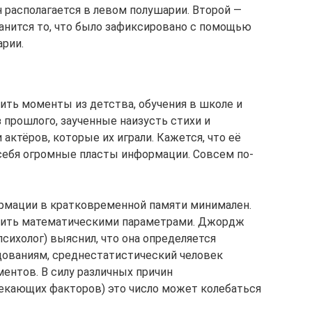
н располагается в левом полушарии. Второй —
анится то, что было зафиксировано с помощью
арии.
ить моменты из детства, обучения в школе и
з прошлого, заученные наизусть стихи и
ктёров, которые их играли. Кажется, что её
себя огромные пласты информации. Совсем по-
ормации в кратковременной памяти минимален.
азить математическими параметрами. Джордж
ихолог) выяснил, что она определяется
едованиям, среднестатистический человек
ментов. В силу различных причин
екающих факторов) это число может колебаться