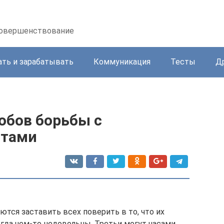
осовершенствование
ать и зарабатывать
Коммуникация
Тесты
Д
обов борьбы с
стами
тся заставить всех поверить в то, что их
егда чем-то недовольны. Третьи могут часами