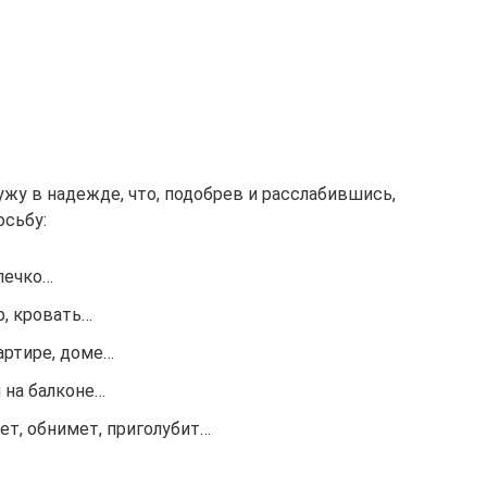
ужу в надежде, что, подобрев и расслабившись,
осьбу:
олечко…
ф, кровать…
артире, доме…
 на балконе…
ет, обнимет, приголубит…