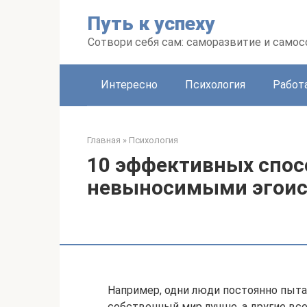
Перейти
Путь к успеху
к
контенту
Сотвори себя сам: саморазвитие и сам
Интересно
Психология
Работ
Главная
»
Психология
10 эффективных спос
невыносимыми эгои
Например, одни люди постоянно пытаю
собственный мир лучше, а другие вс