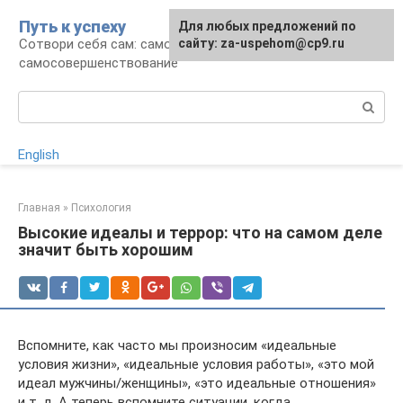
Перейти
Путь к успеху
Для любых предложений по
к
Сотвори себя сам: саморазвитие и
сайту: za-uspehom@cp9.ru
контенту
самосовершенствование
Поиск:
English
Главная
»
Психология
Высокие идеалы и террор: что на самом деле
значит быть хорошим
Вспомните, как часто мы произносим «идеальные
условия жизни», «идеальные условия работы», «это мой
идеал мужчины/женщины», «это идеальные отношения»
и т. д. А теперь вспомните ситуации, когда