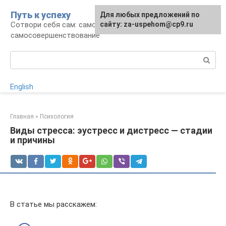
Перейти
Путь к успеху
Для любых предложений по
к
Сотвори себя сам: саморазвитие и
сайту: za-uspehom@cp9.ru
контенту
самосовершенствование
Поиск:
English
Главная
»
Психология
Виды стресса: эустресс и дистресс — стадии
и причины
В статье мы расскажем: