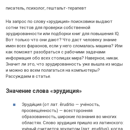
писатель, психолог, гештальт-терапевт
На запрос по слову «эрудиция» поисковики выдают
сотни тестов для проверки собственной
эрудированности или подборки книг для повышения IQ.
Вот только что они дают? Что даст человеку знание
имен всех фараонов, если у него сломалась машина? Или
как поможет разобраться с рабочими задачами
информация обо всех столицах мира? Наверное, никак.
Значит ли это, что эрудированность уже вышла из моды
и можно во всем полагаться на компьютеры?
Рассуждаем в статье.
Значение слова «эрудиция»
Эруди́ция (от лат. ēruditio — учёность,
просвещённость) — всесторонняя
образованность, широкие познания во многих
областях. Слово эрудиция пришло из латинского:
учёный считается эрудитом (лат. eruditus), когда