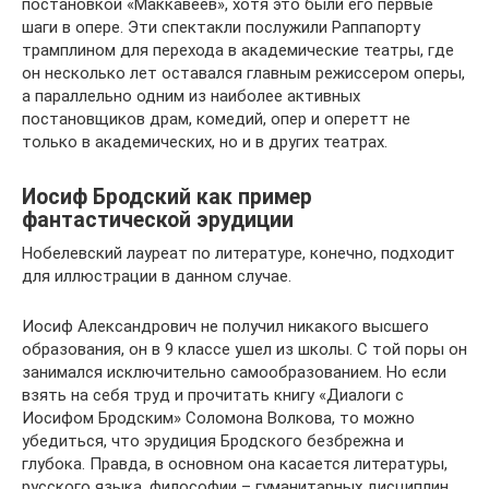
постановкой «Маккавеев», хотя это были его первые
шаги в опере. Эти спектакли послужили Раппапорту
трамплином для перехода в академические театры, где
он несколько лет оставался главным режиссером оперы,
а параллельно одним из наиболее активных
постановщиков драм, комедий, опер и оперетт не
только в академических, но и в других театрах.
Иосиф Бродский как пример
фантастической эрудиции
Нобелевский лауреат по литературе, конечно, подходит
для иллюстрации в данном случае.
Иосиф Александрович не получил никакого высшего
образования, он в 9 классе ушел из школы. С той поры он
занимался исключительно самообразованием. Но если
взять на себя труд и прочитать книгу «Диалоги с
Иосифом Бродским» Соломона Волкова, то можно
убедиться, что эрудиция Бродского безбрежна и
глубока. Правда, в основном она касается литературы,
русского языка, философии – гуманитарных дисциплин.