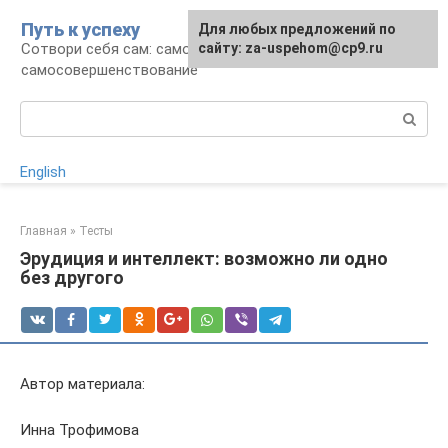
Перейти
Путь к успеху
Для любых предложений по
к
Сотвори себя сам: саморазвитие и
сайту: za-uspehom@cp9.ru
контенту
самосовершенствование
Поиск:
English
Главная
»
Тесты
Эрудиция и интеллект: возможно ли одно
без другого
Автор материала:
Инна Трофимова