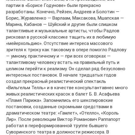
партии в «Борисе Годунове» были прекрасно
разработаны. Конечно, Рейзен, Андреев и Болотин —
Борис, Журавленко — Варлаам, Максакова, Мшапская —
Марина, Кабанов — Шуйский и другие были слишком
талантливые и музыкальные артисты, чтобы Радлов
рисковал в русской классике тащить их в любимую
«мейерхольдию». Отсутствие интереса массового
зрителя к трюку как таковому в опере помогло Радлову
— умному, практичному и — при всех оговорках —
талантливому человеку встать на правильный путь и
целиком перейти к реализму. Он сделал ряд безусловно
интересных постановок. В начале тридцатых годов
создал прекрасный реалистический спектакль
«Вильгельм Телль» и в качестве консультантавнес много
живых реалистических красок в балет Б. В. Асафьева
«Пламя Парижа». Запомнились его шекспировские
постановки, созданные скромными средствами в
драматическом театре: «Гамлет», «Отелло», «Король
Лир». После революции Виктор Романович Раппапорт
работал в переформированной труппе бывшего
Суворинского театра в должности режиссера. В