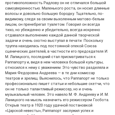
противоположность Радлову он не отличался большой
самоуверенностью. Маленького роста, он носил длинные
волосы и довольно большую бородку. Тщательно, по-
видимому, следя за своим выхоленным матово-белым
лицом, он пренебрегал туалетом. Говорил он всегда
тихо, но убежденно и убедительно, всегда искренно
отдавался выполнению каждой данной творческой
задачи и очень охотно выступал в печати. Поскольку
труппа находилась под постоянной опекой Союза
сценических деятелей, в частности его председателя И.
М. Лапицкого, последний стал присматриваться к
Раппапорту и, видя в нем человека большой культуры,
относился к нему с уважением. Это чувство разделяла и
Мария Федоровна Андреева — в те дни комиссар
театров и зрелищ. Выяснилось, что Раппапорт не только
профессионально пишет статьи и небольшие скетчи, что
он не только талантливый режиссер, но и очень
музыкальный человек. Это навело М. Ф. Андрееву и И. М.
Ланицкого на мысль назначить его режиссером Госбота.
Открыв театр в 1920 году удачной постановкой
«Царской невесты», Раппапорт заслужил успех и