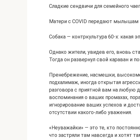
Сладкие сендвичи для семейного чаеп
Матери с COVID передают мылышам 
Собака — контркультура 60-х: какая э
Однако жители, увидев его, вновь ст
Тогда он развернул свой караван и по
Пренебрежение, насмешки, высокомер
подхалимаж, иногда открытая агресс
разговора с приятной вам на любую д
воспоминания о ваших промахах, пора
игнорирование ваших успехов и дост
отсутствии какого-либо уважения.
«Неуважайки» — это те, кто постоян
что застряли там навсегда и хотят та