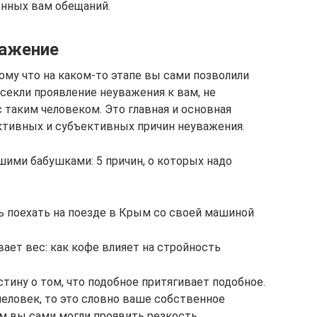
анных вам обещаний.
важение
ому что на каком-то этапе вы сами позволили
есекли проявление неуважения к вам, не
 таким человеком. Это главная и основная
ективных и субъективных причин неуважения.
ими бабушками: 5 причин, о которых надо
 поехать на поезде в Крым со своей машиной
ает вес: как кофе влияет на стройность
тину о том, что подобное притягивает подобное.
человек, то это словно ваше собственное
ем вы сами могли проявить резкость,