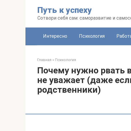
Перейти
Путь к успеху
к
контенту
Сотвори себя сам: саморазвитие и сам
Интересно
Психология
Работ
Главная
»
Психология
Почему нужно рвать вс
не уважает (даже есл
родственники)