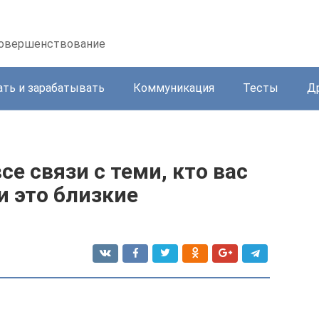
осовершенствование
ать и зарабатывать
Коммуникация
Тесты
Д
е связи с теми, кто вас
и это близкие