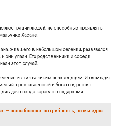
 иллюстрации людей, не способных проявлять
мальчике Хасане.
ана, жившего в небольшом селении, развязался
 они упали. Его родственники и соседи
нали этот случай.
селение и стал великим полководцем. И однажды
смелый, прославленный и богатый, решил
ядив для похода караван с подарками.
я — наша базовая потребность, но мы едва