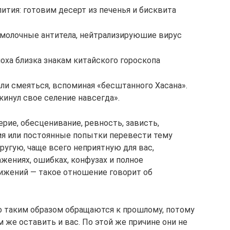
ития: готовим десерт из печенья и бисквита
молочные антитела, нейтрализируюшие вирус
поха близка знакам китайского гороскопа
али смеяться, вспоминая «бесштанного Хасана».
кинул свое селение навсегда».
ие, обесценивание, ревность, зависть,
ия или постоянные попытки перевести тему
ругую, чаще всего неприятную для вас,
жениях, ошибках, конфузах и полное
ижений — такое отношение говорит об
но таким образом обращаются к прошлому, потому
м же оставить и вас. По этой же причине они не