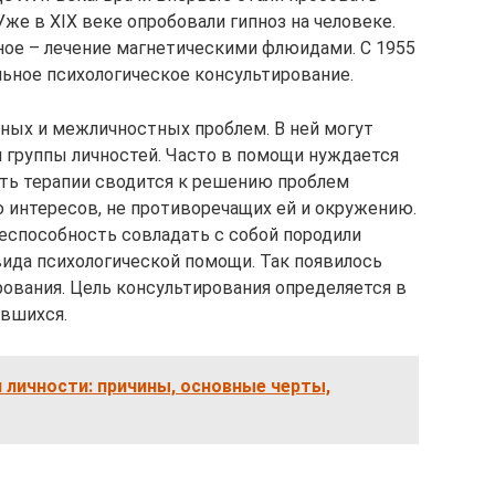
же в XIX веке опробовали гипноз на человеке.
иное – лечение магнетическими флюидами. С 1955
льное психологическое консультирование.
тных и межличностных проблем. В ней могут
и группы личностей. Часто в помощи нуждается
Суть терапии сводится к решению проблем
ю интересов, не противоречащих ей и окружению.
еспособность совладать с собой породили
вида психологической помощи. Так появилось
рования. Цель консультирования определяется в
ившихся.
 личности: причины, основные черты,