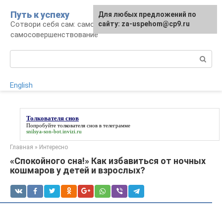
Перейти
Путь к успеху
Для любых предложений по
к
Сотвори себя сам: саморазвитие и
сайту: za-uspehom@cp9.ru
контенту
самосовершенствование
Поиск:
English
Толкователя снов
Попробуйте
толкователя снов
в телеграмме
snilsya-son-bot.invizi.ru
Главная
»
Интересно
«Спокойного сна!» Как избавиться от ночных
кошмаров у детей и взрослых?