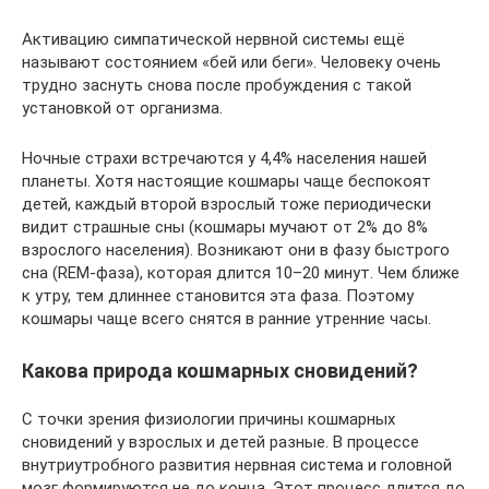
Активацию симпатической нервной системы ещё
называют состоянием «бей или беги». Человеку очень
трудно заснуть снова после пробуждения с такой
установкой от организма.
Ночные страхи встречаются у 4,4% населения нашей
планеты. Хотя настоящие кошмары чаще беспокоят
детей, каждый второй взрослый тоже периодически
видит страшные сны (кошмары мучают от 2% до 8%
взрослого населения). Возникают они в фазу быстрого
сна (REM-фаза), которая длится 10–20 минут. Чем ближе
к утру, тем длиннее становится эта фаза. Поэтому
кошмары чаще всего снятся в ранние утренние часы.
Какова природа кошмарных сновидений?
С точки зрения физиологии причины кошмарных
сновидений у взрослых и детей разные. В процессе
внутриутробного развития нервная система и головной
мозг формируются не до конца. Этот процесс длится до