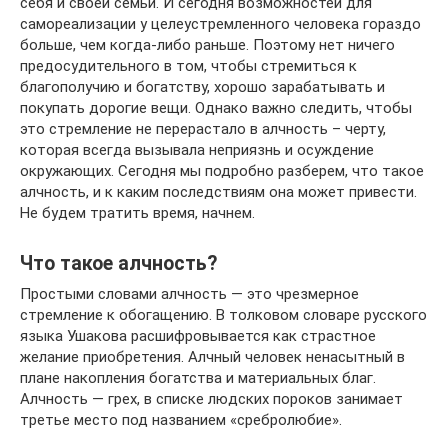
себя и своей семьи. И сегодня возможностей для
самореализации у целеустремленного человека гораздо
больше, чем когда-либо раньше. Поэтому нет ничего
предосудительного в том, чтобы стремиться к
благополучию и богатству, хорошо зарабатывать и
покупать дорогие вещи. Однако важно следить, чтобы
это стремление не перерастало в алчность – черту,
которая всегда вызывала неприязнь и осуждение
окружающих. Сегодня мы подробно разберем, что такое
алчность, и к каким последствиям она может привести.
Не будем тратить время, начнем.
Что такое алчность?
Простыми словами алчность — это чрезмерное
стремление к обогащению. В толковом словаре русского
языка Ушакова расшифровывается как страстное
желание приобретения. Алчный человек ненасытный в
плане накопления богатства и материальных благ.
Алчность — грех, в списке людских пороков занимает
третье место под названием «сребролюбие».