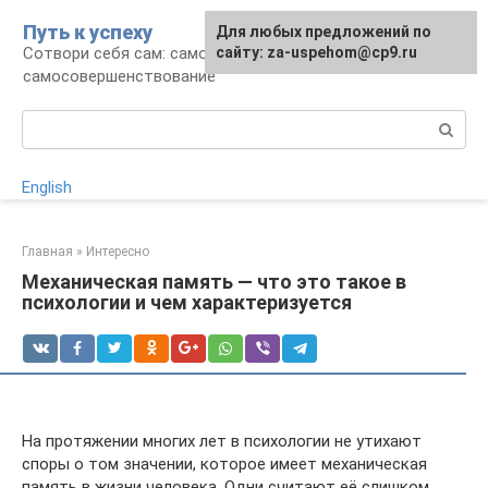
Перейти
Путь к успеху
Для любых предложений по
к
Сотвори себя сам: саморазвитие и
сайту: za-uspehom@cp9.ru
контенту
самосовершенствование
Поиск:
English
Главная
»
Интересно
Механическая память — что это такое в
психологии и чем характеризуется
На протяжении многих лет в психологии не утихают
споры о том значении, которое имеет механическая
память в жизни человека. Одни считают её слишком