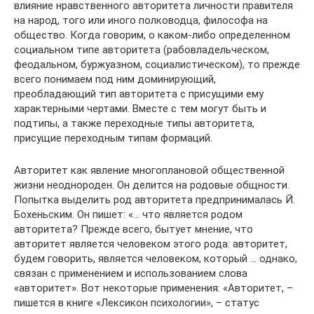
влияние нравственного авторитета личности правителя
на народ, того или иного полководца, философа на
общество. Когда говорим, о каком-либо определенном
социальном типе авторитета (рабовладельческом,
феодальном, буржуазном, социалистическом), то прежде
всего понимаем под ним доминирующий,
преобладающий тип авторитета с присущими ему
характерными чертами. Вместе с тем могут быть и
подтипы, а также переходные типы авторитета,
присущие переходным типам формаций.
Авторитет как явление многоплановой общественной
жизни неоднороден. Он делится на родовые общности.
Попытка выделить род авторитета предпринималась Й.
Бохеньским. Он пишет: «… что является родом
авторитета? Прежде всего, бытует мнение, что
авторитет является человеком этого рода: авторитет,
будем говорить, является человеком, который … однако,
связан с применением и использованием слова
«авторитет». Вот некоторые применения: «Авторитет, –
пишется в книге «Лексикон психологии», – статус