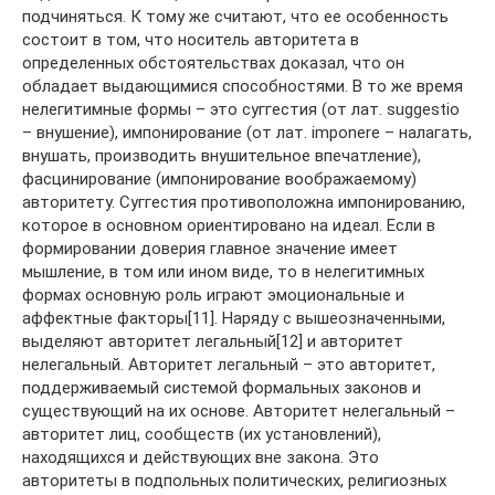
подчиняться. К тому же считают, что ее особенность
состоит в том, что носитель авторитета в
определенных обстоятельствах доказал, что он
обладает выдающимися способностями. В то же время
нелегитимные формы – это суггестия (от лат. suggestio
– внушение), импонирование (от лат. imponere – налагать,
внушать, производить внушительное впечатление),
фасцинирование (импонирование воображаемому)
авторитету. Суггестия противоположна импонированию,
которое в основном ориентировано на идеал. Если в
формировании доверия главное значение имеет
мышление, в том или ином виде, то в нелегитимных
формах основную роль играют эмоциональные и
аффектные факторы[11]. Наряду с вышеозначенными,
выделяют авторитет легальный[12] и авторитет
нелегальный. Авторитет легальный – это авторитет,
поддерживаемый системой формальных законов и
существующий на их основе. Авторитет нелегальный –
авторитет лиц, сообществ (их установлений),
находящихся и действующих вне закона. Это
авторитеты в подпольных политических, религиозных