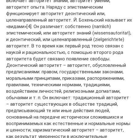
включает авторитет знаний, авторитет умений,
авторитет опыта. Наряду с эпистемическим
функционирует авторитет деонтический или,
целенаправленный авторитет. Й. Бохеньский называет их
«видами»[4]. Он различает: собственно (namlich)
эпистемический, или авторитет знаний (wissensautoritat),
и деонтический, или целенаправленный (zielgerichtete)
авторитет. В то время как первый род тесно связан с
наукой и рациональностью, с помощью второго рода
авторитета будет связано появление свободы.
Деонтический авторитет – авторитет, обусловленный
предписаниями: правом, государственными законами,
моральными принципами, приказами, распоряжениями,
правилами, техническими нормами, традициями,
воздействием личностей, религиозными догматами,
обычаями и т. п. Он включает: традиционный авторитет
– авторитет существующих в обществе традиций,
предписывающий те или иные действия людей,
основанный на передаче исторически сложившихся и
воспринимаемых как естественные и нормальные нормы
и ценности; харизматический авторитет – авторитет,
как результат уверенности в исключительные