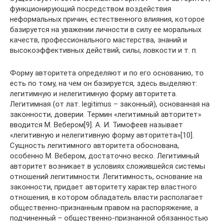
функционирующий посредством воздействия
неформальных причин, естественного влияния, которое
базируется на уважении личности в силу ее моральных
качеств, профессионального мастерства, знаний и
высокоэффективных действий, силы, ловкости и т. п.
Форму авторитета определяют и по его основанию, то
есть по тому, на чем он базируется, здесь выделяют:
легитимную и нелегитимную форму авторитета.
Легитимная (от лат. legitimus – законный), основанная на
законности, доверии. Термин «легитимный авторитет»
вводится М. Вебером[9]. А. И. Тимофеев называет
«легитивную и нелегитивную форму авторитета»[10].
Сущность легитимного авторитета обоснована,
особенно М. Вебером, достаточно веско. Легитимный
авторитет возникает в условиях сложившейся системы
отношений легитимности. Легитимность, основание на
законности, придает авторитету характер властного
отношения, в котором обладатель власти располагает
общественно-признанным правом на распоряжение, а
подчиненный – общественно-признанной обязанностью