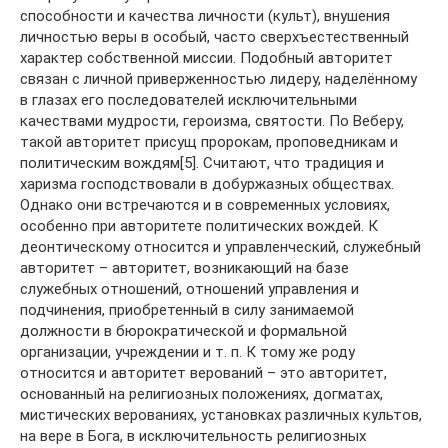
способности и качества личности (культ), внушения
личностью веры в особый, часто сверхъестественный
характер собственной миссии. Подобный авторитет
связан с личной приверженностью лидеру, наделённому
в глазах его последователей исключительными
качествами мудрости, героизма, святости. По Веберу,
такой авторитет присущ пророкам, проповедникам и
политическим вождям[5]. Считают, что традиция и
харизма господствовали в добуржазных обществах.
Однако они встречаются и в современных условиях,
особенно при авторитете политических вождей. К
деонтическому относится и управленческий, служебный
авторитет – авторитет, возникающий на базе
служебных отношений, отношений управления и
подчинения, приобретенный в силу занимаемой
должности в бюрократической и формальной
организации, учреждении и т. п. К тому же роду
относится и авторитет верований – это авторитет,
основанный на религиозных положениях, догматах,
мистических верованиях, установках различных культов,
на вере в Бога, в исключительность религиозных