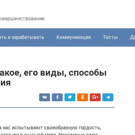
осовершенствование
ать и зарабатывать
Коммуникация
Тесты
Д
такое, его виды, способы
тия
из нас испытывают своеобразную гордость,
ладает им в высшей мере. Некоторые даже