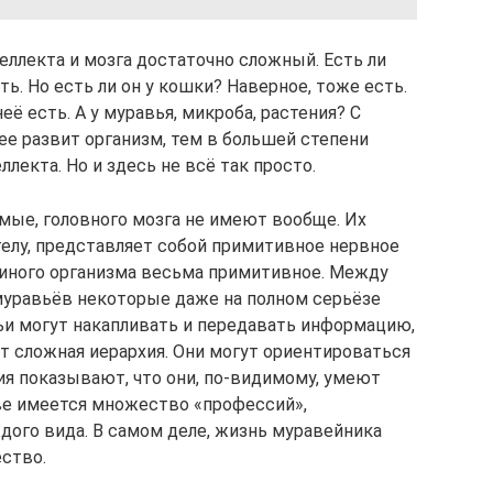
ллекта и мозга достаточно сложный. Есть ли
ть. Но есть ли он у кошки? Наверное, тоже есть.
её есть. А у муравья, микроба, растения? С
лее развит организм, тем в большей степени
ллекта. Но и здесь не всё так просто.
омые, головного мозга не имеют вообще. Их
телу, представляет собой примитивное нервное
ьиного организма весьма примитивное. Между
муравьёв некоторые даже на полном серьёзе
ьи могут накапливать и передавать информацию,
ет сложная иерархия. Они могут ориентироваться
ия показывают, что они, по-видимому, умеют
ве имеется множество «профессий»,
дого вида. В самом деле, жизнь муравейника
ство.