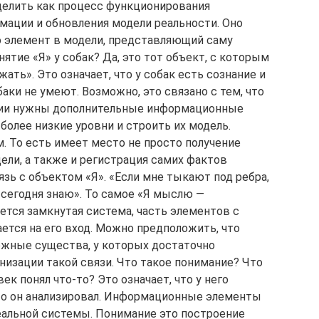
делить как процесс функционирования
рмации и обновления модели реальности. Оно
то элемент в модели, представляющий саму
ятие «Я» у собак? Да, это тот объект, с которым
ь». Это означает, что у собак есть сознание и
аки не умеют. Возможно, это связано с тем, что
ции нужны дополнительные информационные
олее низкие уровни и строить их модель.
. То есть имеет место не просто получение
ели, а также и регистрация самих фактов
язь с объектом «Я». «Если мне тыкают под ребра,
, сегодня знаю». То самое «Я мыслю —
ется замкнутая система, часть элементов с
ется на его вход. Можно предположить, что
ожные существа, у которых достаточно
изации такой связи. Что такое понимание? Что
ек понял что-то? Это означает, что у него
что он анализировал. Информационные элементы
альной системы. Понимание это построение