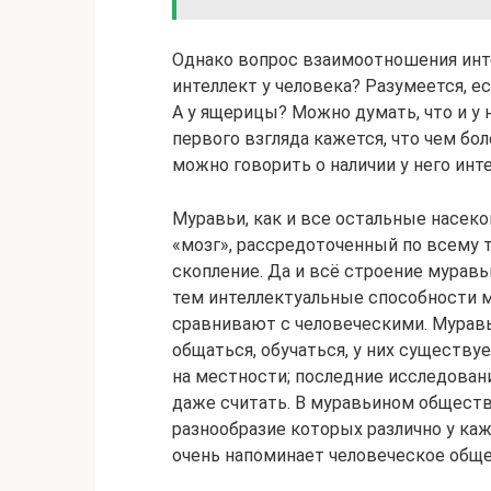
Однако вопрос взаимоотношения инте
интеллект у человека? Разумеется, ес
А у ящерицы? Можно думать, что и у н
первого взгляда кажется, что чем бо
можно говорить о наличии у него инте
Муравьи, как и все остальные насек
«мозг», рассредоточенный по всему 
скопление. Да и всё строение мурав
тем интеллектуальные способности 
сравнивают с человеческими. Мурав
общаться, обучаться, у них существу
на местности; последние исследован
даже считать. В муравьином общест
разнообразие которых различно у каж
очень напоминает человеческое обще