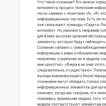
Что такое сознание? Его можно опре
интеллекта, процесс получения инфо
тесно связано с понятием «Я». «Я» э
информационную систему. Есть ли пон
они связывают команды «Сидеть-Лежат
интеллект. Но умножать например соб
для более высоких уровней абстрак
элементы, которые будут наблюдать б
Сознание связано с самонаблюдением
информации о мире и обновление мод
получения, отражение их в модели, св
мне щекотно». «Вчера я не знал этого
следовательно, я существую». Получа
выхода анализирующего блока переда
сознанием могут обладать только сл
информационных элементов для орган
означает, когда мы говорим, что челов
появилась правильная модель того, 
модели соответствуют элементам ре