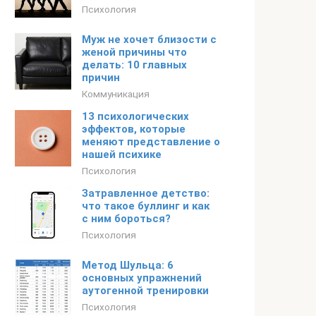
Психология
Муж не хочет близости с
женой причины что
делать: 10 главных
причин
Коммуникация
13 психологических
эффектов, которые
меняют представление о
нашей психике
Психология
Затравленное детство:
что такое буллинг и как
с ним бороться?
Психология
Метод Шульца: 6
основных упражнений
аутогенной тренировки
Психология