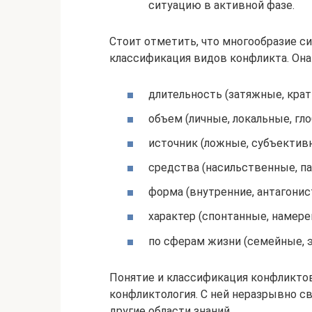
ситуацию в активной фазе.
Стоит отметить, что многообразие с
классификация видов конфликта. Она
длительность (затяжные, кра
объем (личные, локальные, гло
источник (ложные, субъектив
средства (насильственные, п
форма (внутренние, антагонис
характер (спонтанные, намере
по сферам жизни (семейные, э
Понятие и классификация конфликтов
конфликтология. С ней неразрывно св
другие области знаний.