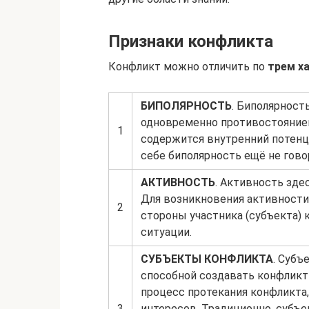
Признаки конфликта
Конфликт можно отличить по
трем х
БИПОЛЯРНОСТЬ
. Биполярност
одновременно противостоянием
1
содержится внутренний потенц
себе биполярность ещё не гово
АКТИВНОСТЬ
. Активность зде
Для возникновения активности
2
стороны участника (субъекта)
ситуации.
СУБЪЕКТЫ КОНФЛИКТА
. Субъ
способной создавать конфликт
процесс протекания конфликта, 
3
интересов. Традиционно, субъ