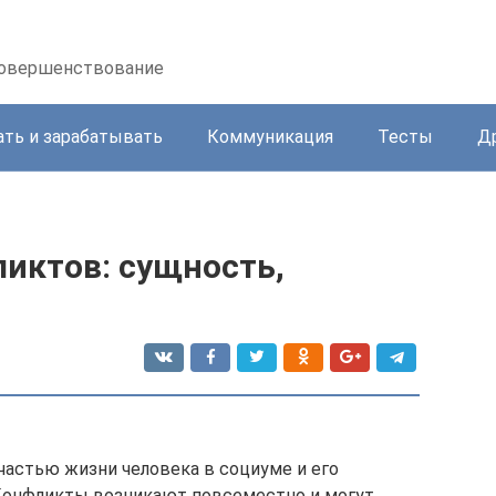
осовершенствование
ать и зарабатывать
Коммуникация
Тесты
Д
иктов: сущность,
астью жизни человека в социуме и его
Конфликты возникают повсеместно и могут