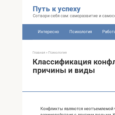
Перейти
Путь к успеху
к
контенту
Сотвори себя сам: саморазвитие и сам
Интересно
Психология
Работ
Главная
»
Психология
Классификация конфл
причины и виды
Конфликты являются неотъемлемой ч
взаимодействия с другими людьми. 