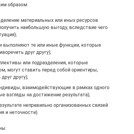
им образом:
деление материальных или иных ресурсов
получить наибольшую выгоду, вследствие чего
уация);
ди выполняют те или иные функции, которые
иворечить друг другу);
оллективы или подразделения, которые
м, могут ставить перед собой ориентиры,
друг другу);
индивиды, взаимодействующие в рамках одного
ые взгляды на достижение результата);
езультате неправильно организованных связей
я и неточности).
ны: