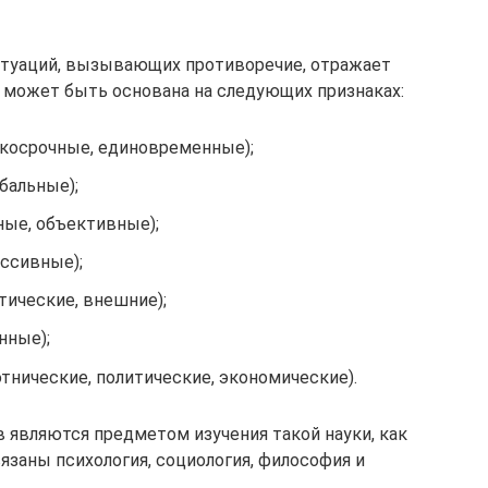
итуаций, вызывающих противоречие, отражает
 может быть основана на следующих признаках:
ткосрочные, единовременные);
бальные);
ные, объективные);
ассивные);
тические, внешние);
нные);
тнические, политические, экономические).
 являются предметом изучения такой науки, как
язаны психология, социология, философия и