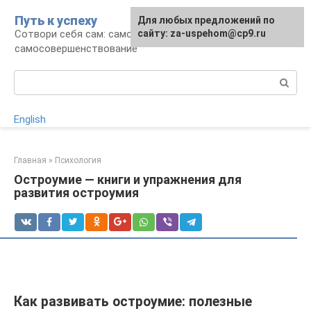
Перейти
Путь к успеху
Для любых предложений по
к
Сотвори себя сам: саморазвитие и
сайту: za-uspehom@cp9.ru
контенту
самосовершенствование
Поиск:
English
Главная
»
Психология
Остроумие — книги и упражнения для
развития остроумия
Как развивать остроумие: полезные