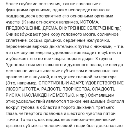
Более глубокие состояния, также связанные с
функциями организма, однако непосредственно не
поддающиеся восприятию его основными органами
чувств. (К ним относятся например, ИСТОМА,
ПРЕДВКУШЕНИЕ, ДРЕМА, ВНУТРЕННЕЕ ОБЛЕГЧЕНИЕ пр.)
Они возбуждают уже кору головного мозга, солнечное
сплетение, сосцы, хрящики, сердечные желудочки,
пересечение верхних дыхательных путей с нижними, – т.е.
в этом случае энергия удовольствия входит в субъекта
и ублажает его во все чакры, поры и дыры. 3 группа.
Удовольствия ментального и духовного плана, не всегда
осознанно испытываемые субъектом и описанные как
правило не в научной, а в художественной литературе.
(Это, например, СПОРТИВНЫЙ АЗАРТ, УДОВЛЕТВОРЕНИЕ
ЛЮБОПЫТСТВА, РАДОСТЬ ТВОРЧЕСТВА, СЛАДОСТЬ
РИСКА, НАСЛАЖДЕНИЕ МЕСТЬЮ, и пр.) Обиталищем
этих удовольствий являются тонкие невидимые биополя
вокруг тулова: в области второго дыхания, третьего
глаза, четвертого позвонка и шестого чувства пятой
точки. То есть, как видим, весь венозно-нервический
органон субъекта человеческой твари был досконально