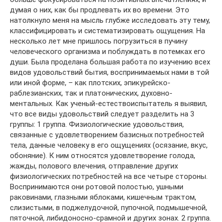
думая о них, как бы продлевать их во времени. Это
натолкнуло меня на мысль глубже исследовать эту тему,
классифицировать и систематизировать ощущения. На
несколько лет мне пришлось погрузиться в пучину
человеческого организма и поблуждать в потемках его
души. Была проделана большая работа по изучению всех
видов удовольствий бытия, воспринимаемых нами в той
или иной форме, – как плотских, эпикурейско-
раблезианских, так и платонических, духовно-
ментальных. Как ученый-естествоиспытатель я выявил,
что все виды удовольствий следует разделить на 3
группы: 1 группа. Физиологические удовольствия,
связанные с удовлетворением базисных потребностей
тела, данные человеку в его ощущениях (осязание, вкус,
обоняние). К ним относятся удовлетворение голода,
жажды, полового влечения, отправление других
физиологических потребностей на все четыре стороны.
Воспринимаются они ротовой полостью, ушными
раковинами, глазными яблоками, кишечным трактом,
слизистыми, в поджелудочной, пупочной, подмышечной,
пяточной, либидоносно-срамной и других зонах. 2 группа.