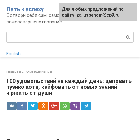
Перейти
Путь к успеху
Для любых предложений по
к
Сотвори себя сам: саморазвитие и
сайту: za-uspehom@cp9.ru
контенту
самосовершенствование
Поиск:
English
Главная
»
Коммуникация
100 удовольствий на каждый день: целовать
пузико кота, кайфовать от новых знаний
и ржать от души