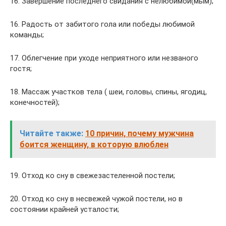
16. Завершение последнего свидания с нелюбимой(мым);
16. Радость от забитого гола или победы любимой
команды;
17. Облегчение при уходе неприятного или незваного
гостя;
18. Массаж участков тела ( шеи, головы, спины, ягодиц,
конечностей);
Читайте также:
10 причин, почему мужчина
боится женщину, в которую влюблен
19. Отход ко сну в свежезастеленной постели;
20. Отход ко сну в несвежей чужой постели, но в
состоянии крайней усталости;