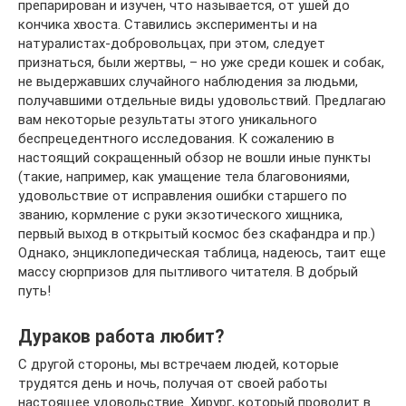
препарирован и изучен, что называется, от ушей до
кончика хвоста. Ставились эксперименты и на
натуралистах-добровольцах, при этом, следует
признаться, были жертвы, – но уже среди кошек и собак,
не выдержавших случайного наблюдения за людьми,
получавшими отдельные виды удовольствий. Предлагаю
вам некоторые результаты этого уникального
беспрецедентного исследования. К сожалению в
настоящий сокращенный обзор не вошли иные пункты
(такие, например, как умащение тела благовониями,
удовольствие от исправления ошибки старшего по
званию, кормление с руки экзотического хищника,
первый выход в открытый космос без скафандра и пр.)
Однако, энциклопедическая таблица, надеюсь, таит еще
массу сюрпризов для пытливого читателя. В добрый
путь!
Дураков работа любит?
С другой стороны, мы встречаем людей, которые
трудятся день и ночь, получая от своей работы
настоящее удовольствие. Хирург, который проводит в