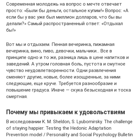
Современная молодежь на вопрос о мечте отвечает
просто: «Были бы деньги, остальное купим!» Вопрос: «А
если бы у вас уже был миллион долларов, что бы вы
делали?» Самый распространенный ответ: «Отдыхал
бы!»
Вот мы и отдыхаем. Пенная вечеринка, пижамная
вечеринка, вино, пиво, девочки, мальчики… Все в
принципе одно и то же, разница лишь в цене напитков и
заведений. А утром головная боль, пустота и смутное
чувство неудовлетворенности. Одни развлечения
сменяют другие, новые, более изощренные, за ними
следующие, еще круче. Требуется разнообразие и
повышение градуса. Иначе — скука безысходная и тоска
смертная.
Почему мы привыкаем к удовольствиям
В исследовании K. M. Sheldon, S. Lyubomirsky. The challenge
of staying happier: Testing the Hedonic Adaptation
Prevention model / Personality and Social Psychology Bulletin