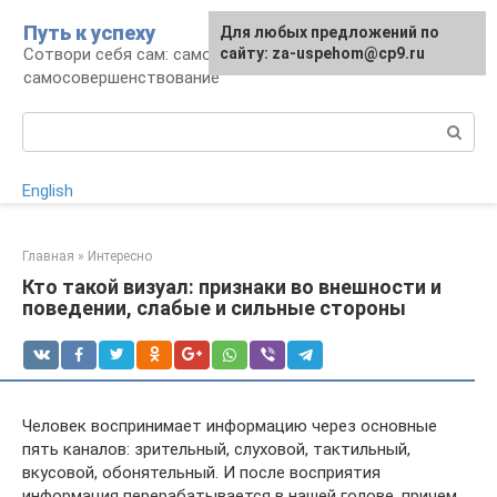
Перейти
Путь к успеху
Для любых предложений по
к
Сотвори себя сам: саморазвитие и
сайту: za-uspehom@cp9.ru
контенту
самосовершенствование
Поиск:
English
Главная
»
Интересно
Кто такой визуал: признаки во внешности и
поведении, слабые и сильные стороны
Человек воспринимает информацию через основные
пять каналов: зрительный, слуховой, тактильный,
вкусовой, обонятельный. И после восприятия
информация перерабатывается в нашей голове, причем