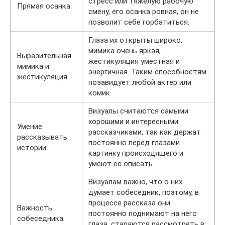
стресс или тяжелую рабочую
Прямая осанка.
смену, его осанка ровная, он не
позволит себе горбатиться.
Глаза их открыты широко,
мимика очень яркая,
Выразительная
жестикуляция уместная и
мимика и
энергичная. Таким способностям
жестикуляция.
позавидует любой актер или
комик.
Визуалы считаются самыми
хорошими и интересными
Умение
рассказчиками, так как держат
рассказывать
постоянно перед глазами
истории.
картинку происходящего и
умеют ее описать.
Визуалам важно, что о них
думает собеседник, поэтому, в
процессе рассказа они
Важность
постоянно поднимают на него
собеседника.
глаза, стараются рассмотреть в