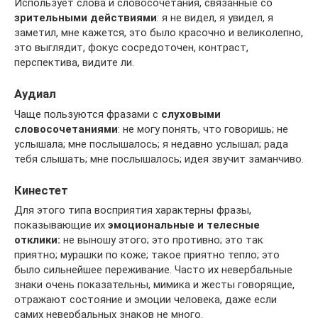
Использует слова и словосочетания, связанные со
зрительными действиями
: я не видел, я увидел, я
заметил, мне кажется, это было красочно и великолепно,
это выглядит, фокус сосредоточен, контраст,
перспектива, видите ли.
Аудиал
Чаще пользуются фразами с
слуховыми
словосочетаниями
: не могу понять, что говоришь; не
услышала; мне послышалось; я недавно услышал; рада
тебя слышать; мне послышалось; идея звучит заманчиво.
Кинестет
Для этого типа восприятия характерны фразы,
показывающие их
эмоциональные и телесные
отклики:
не выношу этого; это противно; это так
приятно; мурашки по коже; такое приятно тепло; это
было сильнейшее переживание. Часто их невербальные
знаки очень показательны, мимика и жесты говорящие,
отражают состояние и эмоции человека, даже если
самих невербальных знаков не много.