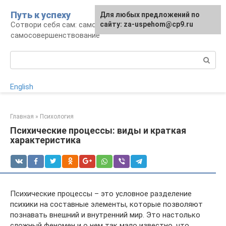
Перейти
Путь к успеху
Для любых предложений по
к
Сотвори себя сам: саморазвитие и
сайту: za-uspehom@cp9.ru
контенту
самосовершенствование
Поиск:
English
Главная
»
Психология
Психические процессы: виды и краткая
характеристика
Психические процессы – это условное разделение
психики на составные элементы, которые позволяют
познавать внешний и внутренний мир. Это настолько
сложный феномен и о нем так мало известно, что