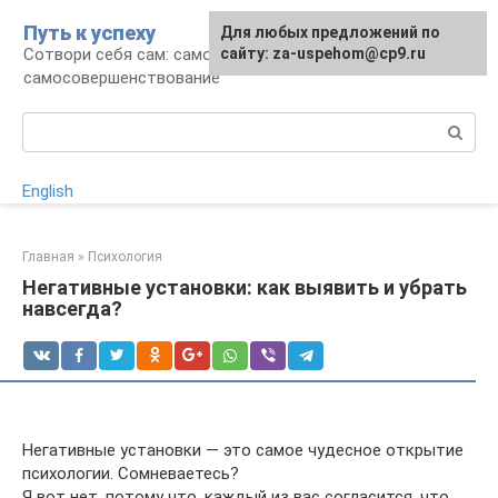
Перейти
Путь к успеху
Для любых предложений по
к
Сотвори себя сам: саморазвитие и
сайту: za-uspehom@cp9.ru
контенту
самосовершенствование
Поиск:
English
Главная
»
Психология
Негативные установки: как выявить и убрать
навсегда?
Негативные установки — это самое чудесное открытие
психологии. Сомневаетесь?
Я вот нет, потому что, каждый из вас согласится, что