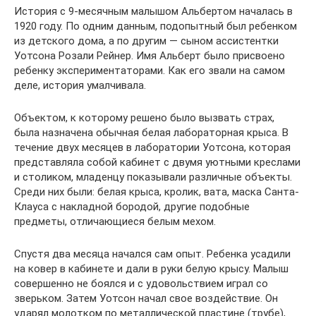
История с 9-месячным малышом Альбертом началась в
1920 году. По одним данным, подопытный был ребенком
из детского дома, а по другим — сыном ассистентки
Уотсона Розали Рейнер. Имя Альберт было присвоено
ребенку экспериментаторами. Как его звали на самом
деле, история умалчивала.
Объектом, к которому решено было вызвать страх,
была назначена обычная белая лабораторная крыса. В
течение двух месяцев в лаборатории Уотсона, которая
представляла собой кабинет с двумя уютными креслами
и столиком, младенцу показывали различные объекты.
Среди них были: белая крыса, кролик, вата, маска Санта-
Клауса с накладной бородой, другие подобные
предметы, отличающиеся белым мехом.
Спустя два месяца начался сам опыт. Ребенка усадили
на ковер в кабинете и дали в руки белую крысу. Малыш
совершенно не боялся и с удовольствием играл со
зверьком. Затем Уотсон начал свое воздействие. Он
ударял молотком по металлической пластине (трубе),