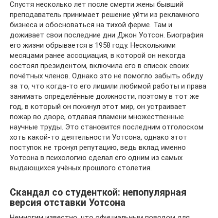
Спустя несколько лет после смерти жены бывший
преподаватель принимает решение уйти из рекламного
бизнеса и обосноваться на тихой ферме. Там и
доживает свои последние дни Джон Уотсон. Биография
его жизни обрывается в 1958 году. Несколькими
месяцами ранее ассоциация, в которой он некогда
состоял президентом, включила его в список своих
почётных членов. Однако это не помогло забыть обиду
за то, что когда-то его лишили любимой работы и права
занимать определённые должности, поэтому в тот же
год, в который он покинул этот мир, он устраивает
пожар во дворе, отдавая пламени множественные
научные труды. Это становится последним отголоском
хоть какой-то деятельности Уотсона, однако этот
поступок не тронул репутацию, ведь вклад именно
Уотсона в психологию сделал его одним из самых
выдающихся учёных прошлого столетия.
Скандал со студенткой: непопулярная
версия отставки Уотсона
Немногим известно, что официальным поводом для