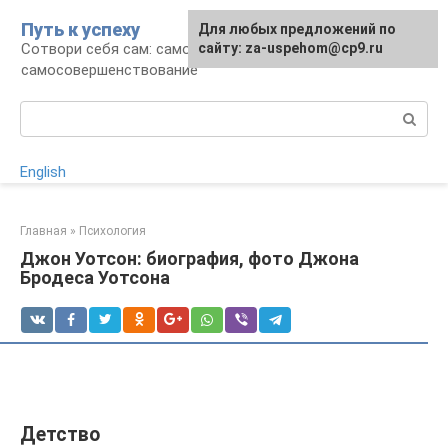
Перейти
Путь к успеху
Для любых предложений по
к
Сотвори себя сам: саморазвитие и
сайту: za-uspehom@cp9.ru
контенту
самосовершенствование
Поиск:
English
Главная
»
Психология
Джон Уотсон: биография, фото Джона
Бродеса Уотсона
Детство