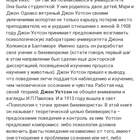
Мэри Икес – он так же познакомился в университете.
Она была студенткой. У них родилось двое детей, Мэри и
Джон. Однако ветреный Джон Уотсон своими
увлечениями испортил не только карьеру, потеряв место
преподавателя, но и ухудшил отношения с женой. В 1908
году Джон Уотсон принимает предложение возглавить
психологическую лабораторию университета Джона
Хопкинса в Балтиморе. Именно здесь он разработал
своё учение о бихевиоризме (кстати говоря, первый шаг
в этом направлении был сделан ещё докторской
диссертацией, посвящённой изучению процесса
научения у животных). Джон Уотсон пришёл к выводу,
что поведение легче поддаётся наблюдению и изучению,
чем человеческое осознание и чувства. Работая над
своей теорией,
Джон Уотсон
не обошёл вниманием и
взгляды И.П.Павлова. И в 1913 году вышла в свет
«Психология с точки зрения бихевиориста». В этой книге
он называет теоретической целью бихевиориста –
предсказание поведения и контроль за ним. Уотсон
предложил компромисс: либо психология должна
включить факты поведения независимо от того, имеют
они отношение к проблемам сознания или нет, либо