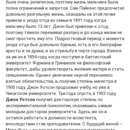
была очень религиозна, поэтому жизнь мальчика была
полна ограничений и запретов. Сам Пайкенс предпочитал
довольно разгульную жизнь, скандалы на этой почве
привели к уходу отца из семьи в 1891 году, когда
мальчику было 13 лет. Джон был привязан к отцу,
поэтому тяжело переживал разлуку и до конца жизни не
смог простить ему это. Подростковый период с момента
ухода отца был довольно бурным, есть в его биографии
аресты и за драки, и за стрельбу в черте города. Взялся
за ум он в 1894 году, когда поступил в баптистский
университет Фурмана в Гринвилле на философский
факультет, дабы удовлетворить желание матери и стать
священником. Однако увлечение наукой пересилило
взятые обязательства, и, получив степень магистра в
1900 году, Джон Уотсон продолжил учёбу, но уже в
Чикагском университете. Три года спустя, в 1903 году,
Джон Уотсон
получил докторскую степень по
экспериментальной психологии, оказавшись самым
молодым доктором университета. Здесь же он и
остался работать в должности ассистента,
впоследствии став преподавателем. С будущей женой –