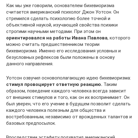
Как мы уже говорили, основателем бихевиоризма
считается американский психолог Джон Уотсон. Он
стремился сделать психологию более точной и
объективной наукой, изучающей свойства психики
строгими научными методами. При этом он
ориентировался на работы Ивана Павлова
, которого
можно считать предшественником теории
бихевиоризма. Именно его исследования условных и
безусловных рефлексов были положены в основу
данного направления.
Уотсон озвучил основополагающую идею бихевиоризма:
стимул провоцирует ответную реакцию.
Таким
образом, поведение каждого человека всегда зависит
от внешних стимулов и того, как он их воспринимает. Он
был уверен, что его учение в будущем позволит сделать
каждого человека полезным для общества и
востребованным, независимо от врожденных талантов и
базовых предпосылок.
Впоследствии эстафету подхватил американский