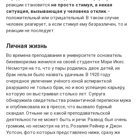
реакции становится
не просто стимул, а некая
ситуация, вызывающая у человека отклик
–
положительный или отрицательный. В таком случае
человек реагирует, а если стимул ему безразличен, то и
реакции не последует.
Личная жизнь
Во времена преподавания в университете основатель
бихевиоризма женился на своей студентке Мэри Икес.
Несмотря на то, что у пары родились двое детей, их
брак нельзя было назвать удачным. В 1920 году
очередное увлечение учёного юной аспиранткой
разрушило не только брак, но и всю успешную карьеру,
которую он выстраивал столько лет. Супруга
обнаружила свидетельства романтичной переписки мужа
и опубликовала их в прессе, что вызвало бурный
скандал. Отныне ни о какой преподавательской
деятельности не может быть и речи. Развод был очень
громким, но несмотря на это, Розалия Рейнер и Джон
Уотсон, фото которых представлено ниже, сразу же