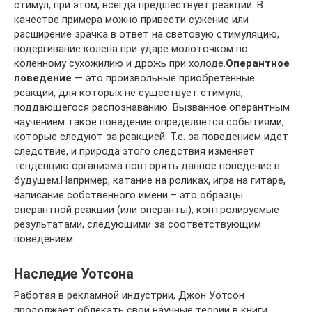
стимул, при этом, всегда предшествует реакции. В
качестве примера можно привести сужение или
расширение зрачка в ответ на световую стимуляцию,
подергивание колена при ударе молоточком по
коленному сухожилию и дрожь при холоде.
Оперантное
поведение
— это произвольные приобретенные
реакции, для которых не существует стимула,
поддающегося распознаванию. Вызванное оперантным
научением такое поведение определяется событиями,
которые следуют за реакцией. Т.е. за поведением идет
следствие, и природа этого следствия изменяет
тенденцию организма повторять данное поведение в
будущем.Например, катание на роликах, игра на гитаре,
написание собственного имени – это образцы
оперантной реакции (или операнты), контролируемые
результатами, следующими за соответствующим
поведением.
Наследие Уотсона
Работая в рекламной индустрии, Джон Уотсон
продолжает облекать свои научные теории в книги.