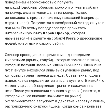
поведением и возможностью получить
награду.Подобным образом, можно и отучить собаку,
например, делать «свои дела» на ковер. Только
использовать придется систему наказаний (например,
отругать пса). Получается своеобразный метод «кнута и
пряника».По этому поводу советую прочитать
интереснейшую книгу
Карен Прайор
, которая
называется «Не рычите на собаку! Книга о дрессировке
людей, животных и самого себя «.
Скиннер проводил эксперименты над голодными
животными (крысы, голуби), которых помещал в ящик,
который получил название «ящик Скиннера». Ящик был
пуст, внутри находился лишь выступающий рычаг, под
которым стояла тарелка для еды. Оставленная одна в
ящике, крыса передвигается и исследует его. В какой-то
момент, крыса обнаруживает рычаг и нажимает на
него.После установления фонового уровня (частота, с
которой крыса вначале нажимает на рычаг)
экспериментатор запускает в действие кассету с пищей,
расположенную снаружи ящика. Когда крыса нажимает