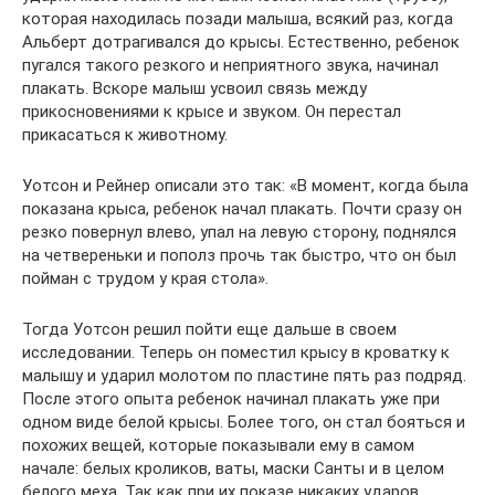
которая находилась позади малыша, всякий раз, когда
Альберт дотрагивался до крысы. Естественно, ребенок
пугался такого резкого и неприятного звука, начинал
плакать. Вскоре малыш усвоил связь между
прикосновениями к крысе и звуком. Он перестал
прикасаться к животному.
Уотсон и Рейнер описали это так: «В момент, когда была
показана крыса, ребенок начал плакать. Почти сразу он
резко повернул влево, упал на левую сторону, поднялся
на четвереньки и пополз прочь так быстро, что он был
пойман с трудом у края стола».
Тогда Уотсон решил пойти еще дальше в своем
исследовании. Теперь он поместил крысу в кроватку к
малышу и ударил молотом по пластине пять раз подряд.
После этого опыта ребенок начинал плакать уже при
одном виде белой крысы. Более того, он стал бояться и
похожих вещей, которые показывали ему в самом
начале: белых кроликов, ваты, маски Санты и в целом
белого меха. Так как при их показе никаких ударов