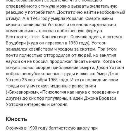
подсказав своему создателю, что с помощью
определённого стимула можно вызвать желательную
реакцию у потребителя. Достаточно найти необходимый
стимул. А в 1945 году умерла Розалия. Смерть жены
сильно повлияла на Уотсона, и он вновь кардинально
поменял жизнь, основав собственную ферму в
Вестпорте, штат Коннектикут. Сначала здесь, а затем в
Воудбери (куда он переехал в 1950 году), Уотсон
занимался хозяйством и уходом за скотом. При этом
почти полностью отгородился от людей, но занятия
наукой он не бросил, продолжая писать книги. Когда он
почувствовал скорое приближение смерти, Джон Уотсон
собрал неопубликованные труды и сжёг их. Умер Джон
Уотсон 25 сентября 1958 года. И хотя последние свои
труды он уничтожил, изданные ранее книги
(«Бихевиоризм», «Психология как наука о поведении» и
другие) до сих пор популярны, а идеи Джона Бродеса
Уотсона интересны и сегодня.
Юность
Окончив в 1900 году баптистскую школу при