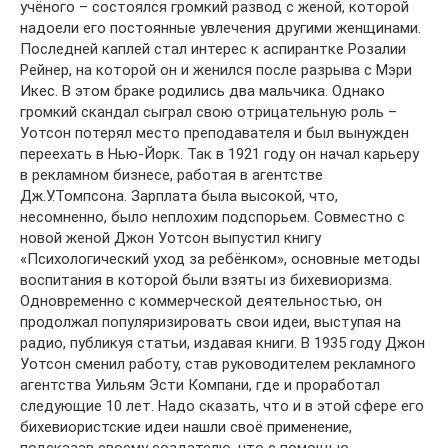
учёного – состоялся громкий развод с женой, которой
надоели его постоянные увлечения другими женщинами.
Последней каплей стал интерес к аспирантке Розалии
Рейнер, на которой он и женился после разрыва с Мэри
Икес. В этом браке родились два мальчика. Однако
громкий скандал сыграл свою отрицательную роль –
Уотсон потерял место преподавателя и был вынужден
переехать в Нью-Йорк. Так в 1921 году он начал карьеру
в рекламном бизнесе, работая в агентстве
Дж.У.Томпсона. Зарплата была высокой, что,
несомненно, было неплохим подспорьем. Совместно с
новой женой Джон Уотсон выпустил книгу
«Психологический уход за ребёнком», основные методы
воспитания в которой были взяты из бихевиоризма.
Одновременно с коммерческой деятельностью, он
продолжал популяризировать свои идеи, выступая на
радио, публикуя статьи, издавая книги. В 1935 году Джон
Уотсон сменил работу, став руководителем рекламного
агентства Уильям Эсти Компани, где и проработал
следующие 10 лет. Надо сказать, что и в этой сфере его
бихевиористские идеи нашли своё применение,