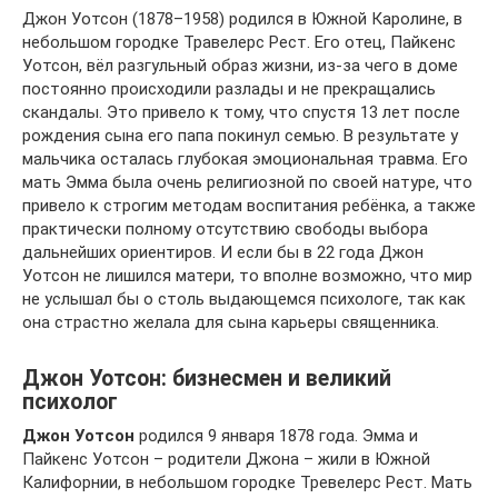
Джон Уотсон (1878–1958) родился в Южной Каролине, в
небольшом городке Травелерс Рест. Его отец, Пайкенс
Уотсон, вёл разгульный образ жизни, из-за чего в доме
постоянно происходили разлады и не прекращались
скандалы. Это привело к тому, что спустя 13 лет после
рождения сына его папа покинул семью. В результате у
мальчика осталась глубокая эмоциональная травма. Его
мать Эмма была очень религиозной по своей натуре, что
привело к строгим методам воспитания ребёнка, а также
практически полному отсутствию свободы выбора
дальнейших ориентиров. И если бы в 22 года Джон
Уотсон не лишился матери, то вполне возможно, что мир
не услышал бы о столь выдающемся психологе, так как
она страстно желала для сына карьеры священника.
Джон Уотсон: бизнесмен и великий
психолог
Джон Уотсон
родился 9 января 1878 года. Эмма и
Пайкенс Уотсон – родители Джона – жили в Южной
Калифорнии, в небольшом городке Тревелерс Рест. Мать