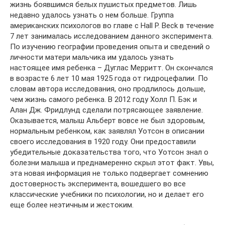
жизнь боявшимся белых пушистых предметов. Лишь
недавно удалось узнать о нем больше. Группа
американских психологов во главе с Hall P. Beck в течение
7 лет занималась исследованием данного эксперимента.
По изучению географии проведения опыта и сведений о
личности матери мальчика им удалось узнать
настоящее имя ребенка – Дуглас Мерритт. Он скончался
в возрасте 6 лет 10 мая 1925 года от гидроцефалии. По
словам автора исследования, оно продлилось дольше,
чем жизнь самого ребенка. В 2012 году Холл П. Бэк и
Алан Дж. Фридлунд сделали потрясающее заявление.
Оказывается, малыш Альберт вовсе не был здоровым,
нормальным ребенком, как заявлял Уотсон в описании
своего исследования в 1920 году. Они предоставили
убедительные доказательства того, что Уотсон знал о
болезни малыша и преднамеренно скрыл этот факт. Увы,
эта новая информация не только подвергает сомнению
достоверность эксперимента, вошедшего во все
классические учебники по психологии, но и делает его
еще более неэтичным и жестоким.