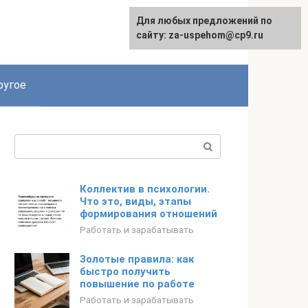
Для любых предложений по
English
сайту: za-uspehom@cp9.ru
ругое
Поиск:
Коллектив в психологии.
Что это, виды, этапы
формирования отношений
Работать и зарабатывать
Золотые правила: как
быстро получить
повышение по работе
Работать и зарабатывать