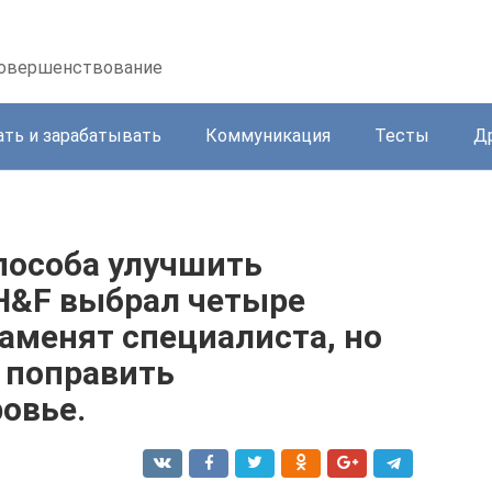
осовершенствование
ать и зарабатывать
Коммуникация
Тесты
Д
пособа улучшить
H&F выбрал четыре
заменят специалиста, но
 поправить
овье.