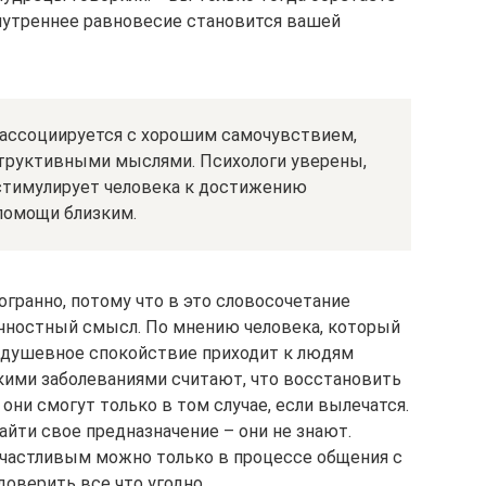
внутреннее равновесие становится вашей
ассоциируется с хорошим самочувствием,
труктивными мыслями. Психологи уверены,
 стимулирует человека к достижению
помощи близким.
гранно, потому что в это словосочетание
чностный смысл. По мнению человека, который
душевное спокойствие приходит к людям
кими заболеваниями считают, что восстановить
ни смогут только в том случае, если вылечатся.
айти свое предназначение – они не знают.
счастливым можно только в процессе общения с
оверить все что угодно.