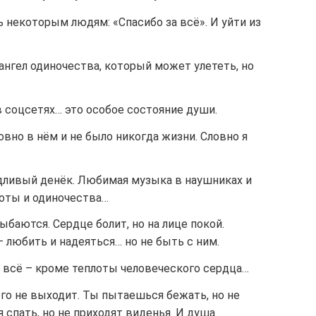
ь некоторым людям: «Спасибо за всё». И уйти из
 ангел одиночества, который может улететь, но
в соцсетях… это особое состояние души.
овно в нём и не было никогда жизни. Словно я
дливый денёк. Любимая музыка в наушниках и
оты и одиночества…
ыбаются. Сердце болит, но на лице покой.
– любить и надеяться… но не быть с ним.
и всё – кроме теплоты человеческого сердца…
го не выходит. Ты пытаешься бежать, но не
спать, но не приходят виденья. И душа