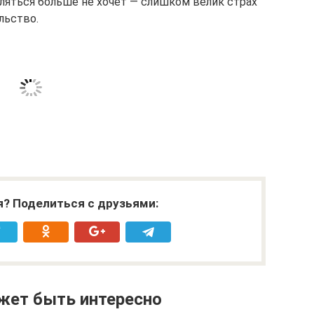
ляться больше не хочет — слишком велик страх
льство.
я? Поделиться с друзьями:
жет быть интересно