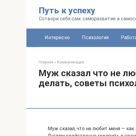
Перейти
Путь к успеху
к
контенту
Сотвори себя сам: саморазвитие и сам
Интересно
Психология
Работ
Главная
»
Коммуникация
Муж сказал что не лю
делать, советы психо
Муж сказал, что не любит меня — как 
Людям свойственно говорить о своих 