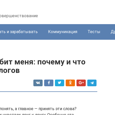
осовершенствование
ать и зарабатывать
Коммуникация
Тесты
Д
бит меня: почему и что
логов
понять, а главное — принять эти слова?
чувствах друг к другу. Особенно это