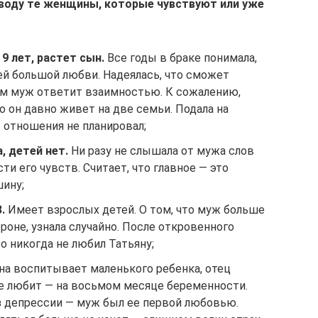
оводу те женщины, которые чувствуют или уже
9 лет, растет сын.
Все годы в браке понимала,
ей большой любви. Надеялась, что сможет
ем муж ответит взаимностью. К сожалению,
то он давно живет на две семьи. Подала на
ь отношения не планировал;
а, детей нет.
Ни разу не слышала от мужа слов
ти его чувств. Считает, что главное — это
шину;
.
Имеет взрослых детей. О том, что муж больше
роне, узнала случайно. После откровенного
то никогда не любил Татьяну;
на воспитывает маленького ребенка, отец
не любит — на восьмом месяце беременности.
з депрессии — муж был ее первой любовью.