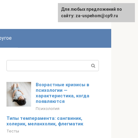
Для любых предложений по
English
сайту: za-uspehom@cp9.ru
ругое
Поиск:
Возрастные кризисы в
психологии —
характеристика, когда
появляются
Психология
Типы темперамента: сангвиник,
холерик, меланхолик, флегматик
Тесты