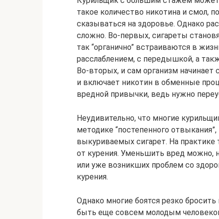
Курильщик с большим стажем может в
такое количество никотина и смол, п
сказываться на здоровье. Однако ра
сложно. Во-первых, сигареты станов
так “органично” встраиваются в жизн
расслаблением, с передышкой, а так
Во-вторых, и сам организм начинает
и включает никотин в обменные проц
вредной привычки, ведь нужно переуб
Неудивительно, что многие курильщ
методике “постепенного отвыкания”
выкуриваемых сигарет. На практике 
от курения. Уменьшить вред можно, 
или уже возникших проблем со здоро
курения.
Однако многие боятся резко бросить
быть еще совсем молодым человеком,