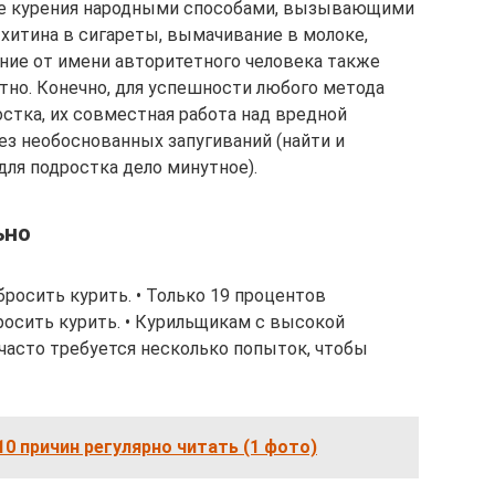
ние курения народными способами, вызывающими
 хитина в сигареты, вымачивание в молоке,
ние от имени авторитетного человека также
но. Конечно, для успешности любого метода
стка, их совместная работа над вредной
без необоснованных запугиваний (найти и
ля подростка дело минутное).
ьно
бросить курить. • Только 19 процентов
росить курить. • Курильщикам с высокой
асто требуется несколько попыток, чтобы
10 причин регулярно читать (1 фото)