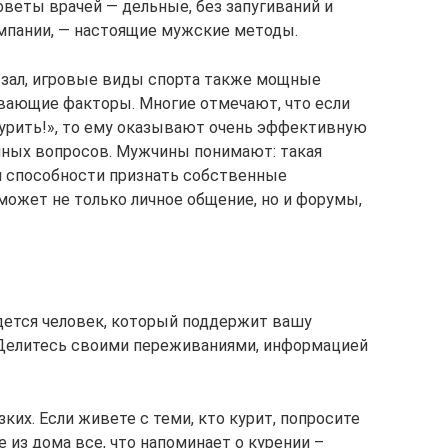
советы врачей — дельные, без запугиваний и
мпании, — настоящие мужские методы.
 зал, игровые виды спорта также мощные
ающие факторы. Многие отмечают, что если
урить!», то ему оказывают очень эффективную
нных вопросов. Мужчины понимают: такая
и способности признать собственные
может не только личное общение, но и форумы,
дется человек, который поддержит вашу
 Делитесь своими переживаниями, информацией
ких. Если живете с теми, кто курит, попросите
е из дома все, что напоминает о курении –