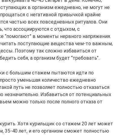
ыкуривать 40-45 сигарет в день. Конечно,
оступающих в организм ежедневно, не могут не
спрощаться с негативной привычкой крайне
ятся частью всех повседневных ритуалов. Они
ь, что ассоциируются с отдыхом, с
же “помогают” в моменты нервного напряжения.
 считать поступающие вещества чем-то важным,
ессы. Поэтому так сложно избавиться от
едить себя, а организм будет “требовать”.
ики с большим стажем пытаются идти по
, просто уменьшая количество ежедневно
такой путь не позволяет полностью отказаться
но незначительно. Избавиться от потенциальных
вьем можно только после полного отказа от
 курить. Хотя курильщик со стажем 20 лет может
 35-40 лет, и его организм сможет полностью