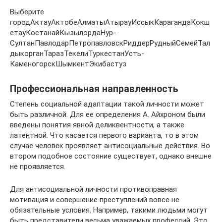
Выберите
городАктауАктобеАлматыАтырауИссыкКарагандаКокш
етауКостанайКызылордаНур-
СултанПавлодарПетропавловскРиддерРудныйСемейТал
дыкорганТаразТекелиТуркестанУсть-
КаменогорскШымкентЭкибастуз
Профессиональная направленность
Степень социальной адаптации такой личности может
быть различной. Для ее определения А. Айхроном были
введены понятия явной деликвентности, а также
латентной. Что касается первого варианта, то в этом
случае человек проявляет антисоциальные действия. Во
втором подобное состояние существует, однако внешне
не проявляется.
Для антисоциальной личности противоправная
мотивация и совершение преступлений вовсе не
обязательные условия. Например, такими людьми могут
быть представители весьма уважаемых профессий. Это