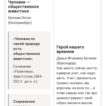
Человек —
общественное
животное
Евгения Коган
(Екатеринбург)
«
Человек по
своей природе
Герой нашего
есть
времени
общественное
Дарья Игоревна Бугаева
животное
«.
(Краснодар)
Сочинение
Как много сейчас инста-
«Политика»,
кумиров учат, как надо
Аристотель (384–
жить. Учат, признаться,
322 гг. до н. э.).
громко сказано, им,
впрочем, на всех по…, и
этим самым они так яро
демонстрируют свой
Социальное
образ жизни и мысли,