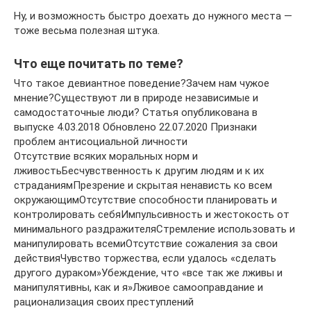
Ну, и возможность быстро доехать до нужного места —
тоже весьма полезная штука.
Что еще почитать по теме?
Что такое девиантное поведение?Зачем нам чужое
мнение?Существуют ли в природе независимые и
самодостаточные люди? Статья опубликована в
выпуске 4.03.2018 Обновлено 22.07.2020 Признаки
проблем антисоциальной личности
Отсутствие всяких моральных норм и
лживостьБесчувственность к другим людям и к их
страданиямПрезрение и скрытая ненависть ко всем
окружающимОтсутствие способности планировать и
контролировать себяИмпульсивность и жестокость от
минимального раздражителяСтремление использовать и
манипулировать всемиОтсутствие сожаления за свои
действияЧувство торжества, если удалось «сделать
другого дураком»Убеждение, что «все так же лживы и
манипулятивны, как и я»Лживое самооправдание и
рационализация своих преступлений