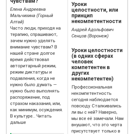
чувствам?
Уроки
Елена Андреевна
целостности, или
принцип
Мальчихина (Горный
некомпетентности
Алтай)
Часто люди, приходя на
Андрей Адольфович
терапию, спрашивают,
Сенцов (Воронеж)
зачем нужно уделять
внимание чувствам? В
Уроки целостности
нашей стране долгое
(в одних сферах
время действовал
человек
авторитарный режим,
компетентен в
режим диктатуры и
других
некомпетентен)
подавления, когда не
нужно было думать —
Профессиональная
нужно было выполнять
некомпетентность
распоряжение, под
сегодня наблюдается
страхом наказания, или,
повсюду. Сталкивались
как минимум, осуждения.
ли вы с ней? Наверно,
В культуре… Читать
мы все её замечали. Нам
дальше
внушают, что это черта
присутствует только в