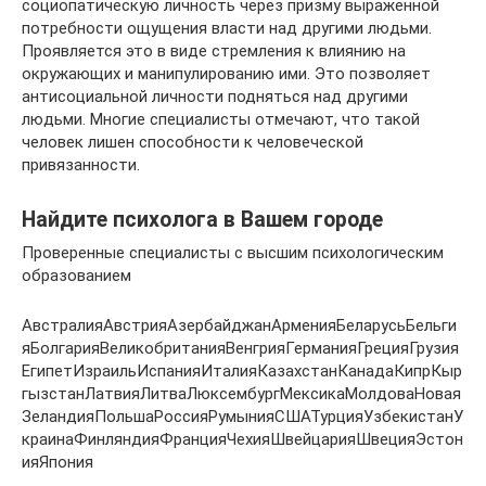
социопатическую личность через призму выраженной
потребности ощущения власти над другими людьми.
Проявляется это в виде стремления к влиянию на
окружающих и манипулированию ими. Это позволяет
антисоциальной личности подняться над другими
людьми. Многие специалисты отмечают, что такой
человек лишен способности к человеческой
привязанности.
Найдите психолога в Вашем городе
Проверенные специалисты с высшим психологическим
образованием
АвстралияАвстрияАзербайджанАрменияБеларусьБельги
яБолгарияВеликобританияВенгрияГерманияГрецияГрузия
ЕгипетИзраильИспанияИталияКазахстанКанадаКипрКыр
гызстанЛатвияЛитваЛюксембургМексикаМолдоваНовая
ЗеландияПольшаРоссияРумынияСШАТурцияУзбекистанУ
краинаФинляндияФранцияЧехияШвейцарияШвецияЭстон
ияЯпония