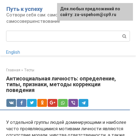
Перейти
Путь к успеху
Для любых предложений по
к
Сотвори себя сам: саморазвитие и
сайту: za-uspehom@cp9.ru
контенту
самосовершенствование
Поиск:
English
Главная
»
Тесты
Антисоциальная личность: определение,
типы, признаки, методы коррекции
поведения
У отдельной группы людей доминирующими и наиболее
часто проявляющимися мотивами личности являются
отсутствие морали, чувства ответственности, а также