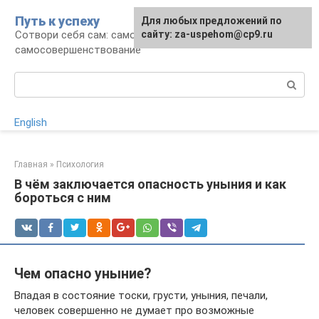
Перейти
Путь к успеху
Для любых предложений по
к
Сотвори себя сам: саморазвитие и
сайту: za-uspehom@cp9.ru
контенту
самосовершенствование
Поиск:
English
Главная
»
Психология
В чём заключается опасность уныния и как
бороться с ним
Чем опасно уныние?
Впадая в состояние тоски, грусти, уныния, печали,
человек совершенно не думает про возможные