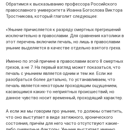
Обратимся к высказыванию профессора Российского
православного университета Иоанна Богослова Виктора
Тростникова, который глаголит следующее:
«Уныние причисляется к разряду смертных прегрешений
исключительно в православии. Для сравнения католики в
этот перечень включили печаль, но лишь в православии
уныние выделяется в качестве отдельно взятого греха.
Именно по этой причине в православии всего 8 смертных
грехов, а не 7. На первый взгляд может показаться, что
печаль с унынием является одним и тем же. Если же
разобраться более детально, то устанавливаем, что
печаль является некоторым проходящим ощущением,
касающимся каких-то неприятных происшествий, но
данное чувство носит временный, проходящий характер.
А если же мы говорим про уныние, то должны отметить,
что оно выступает в виде затяжного, хронического
состояния, причём для него часто отсутствуют какие-
либо очевидные факторы. Уныние выступает именно