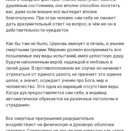
душевным состоянием, оно вполне способно посетить
вас, даже если внешне всё выглядит вполне
благополучно. При этом человек сам себе не сможет
дать вразумительный ответ на вопрос, в чём же он в
действительности нуждается.
Как бы там ни было, Церковь именует и печаль, и уныние
смертными грехами. Мирянин должен воспринимать все
посылаемые ему виды испытаний, имея целостную душу,
будучи наполненным верой, надеждой и любовью в
своей душе. В противоположном же случае он начинает
отрекаться от единого целого, не признаёт это единое
целое, а значит, осуждает учение про Бога, мир и
человечество. Это одна из вариаций отсутствия веры.
Когда дух предоставляется сам себе, а индивид
автоматически обрекается на различные патологии и
страдания».
Все смертные прегрешения разрушительно
воздействуют на физическую и духовную оболочки
человека. Совершенно не зря уныние известно как «злое