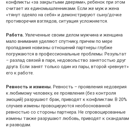
конфликты «за закрытыми дверями», ребенок при этом
считает их единомышленниками. Если же муж и жена
«тянут одеяло на себя» и демонстрируют сыну/дочке
противоречия взглядов, ситуация усложняется.
Работа.
Увлеченные своим делом мужчина и женщина
мало внимания уделяют спутнику, причем по мере
пропадания новизны отношений партнеры глубже
погружаются в профессиональные проблемы. Результат
– разлад связей в паре, недовольство занятостью друг
друга. Если занят только один из пары, второй «ревнует»
его к работе.
Ревность и измены.
Ревность – проявления недоверия
к любимому человеку, ее проявления (без контроля
эмоций) разрушают брак, приводят к конфликтам. В 20%
случаев измены провоцируются необоснованной
ревностью со стороны партнера. Не спровоцированные
измены также разрушают любовь, приводят к скандалам
и разводам.