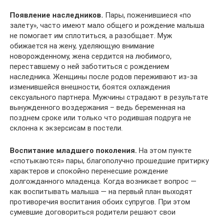
Появление наследников.
Пары, поженившиеся «по
залету», часто имеют мало общего и рождение малыша
не помогает им сплотиться, а разобщает. Муж
обижается на жену, уделяющую внимание
новорожденному, жена сердится на любимого,
переставшему о ней заботиться с рождением
наследника. Женщины после родов переживают из-за
изменившейся внешности, боятся охлаждения
сексуального партнера. Мужчины страдают в результате
вынужденного воздержания – ведь беременная на
позднем сроке или только что родившая подруга не
склонна к экзерсисам в постели.
Воспитание младшего поколения.
На этом пункте
«спотыкаются» пары, благополучно прошедшие притирку
характеров и спокойно перенесшие рождение
долгожданного младенца. Когда возникает вопрос —
как воспитывать малыша — на первый план выходят
противоречия воспитания обоих супругов. При этом
сумевшие договориться родители решают свои