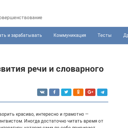
осовершенствование
ать и зарабатывать
Коммуникация
Тесты
Д
звития речи и словарного
ворить красиво, интересно и грамотно —
ингвистом. Иногда достаточно читать время от
тературу, которая сама по себе прививает