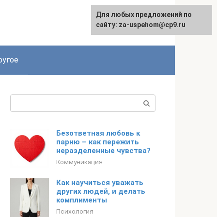
Для любых предложений по
English
сайту: za-uspehom@cp9.ru
ругое
Поиск:
Безответная любовь к
парню – как пережить
неразделенные чувства?
Коммуникация
Как научиться уважать
других людей, и делать
комплименты
Психология