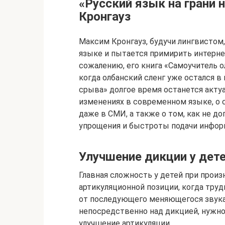
«Русский язык на грани 
Кронгауз
Максим Кронгауз, будучи лингвистом
языке и пытается примирить интерне
сожалению, его книга «Самоучитель ол
когда олбанский сленг уже остался в 
срыва» долгое время останется акту
изменениях в современном языке, о 
даже в СМИ, а также о том, как не до
упрощения и быстроты подачи инфор
Улучшение дикции у дет
Главная сложность у детей при прои
артикуляционной позиции, когда тру
от последующего меняющегося звука
непосредственно над дикцией, нужно
улучшение артикуляции.