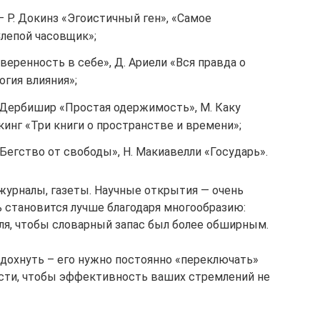
 Р. Докинз «Эгоистичный ген», «Самое
Слепой часовщик»;
веренность в себе», Д. Ариели «Вся правда о
огия влияния»;
. Дербишир «Простая одержимость», М. Каку
кинг «Три книги о пространстве и времени»;
Бегство от свободы», Н. Макиавелли «Государь».
журналы, газеты. Научные открытия — очень
ь становится лучше благодаря многообразию:
иля, чтобы словарный запас был более обширным.
тдохнуть – его нужно постоянно «переключать»
ти, чтобы эффективность ваших стремлений не