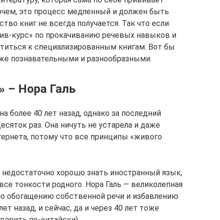
рочем, это процесс медленный и должен быть
тво книг не всегда получается. Так что если
сив-курс» по прокачиванию речевых навыков и
атиться к специализированным книгам. Вот бы
же познавательными и разнообразными.
» – Нора Галь
а более 40 лет назад, однако за последний
есяток раз. Она ничуть не устарела и даже
тернета, потому что все принципы «живого
 недостаточно хорошо знать иностранный язык,
се тонкости родного. Нора Галь — великолепная
 по обогащению собственной речи и избавлению
ет назад, и сейчас, да и через 40 лет тоже
оворить по-китайски).