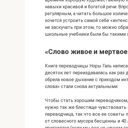
навыки красивой и богатой речи. Вп
регулярным, а читать большое количес
хочется устроить самой себе «интен
не заскучать при этом, то можно обр
школьные учебники были бы такими 
«Слово живое и мертвое
Книга переводчицы Норы Галь написан
десяток лет переиздавалась как раз д
обрела новое дыхание с приходом ин
слова» стали снова актуальными.
Чтобы стать хорошим переводчиком,
нужно так же блестяще чувствовать в
переводчица, так что все ее советы
от словесного мусора бесценны и 40 л
пригодятся (если мы все не начнем г