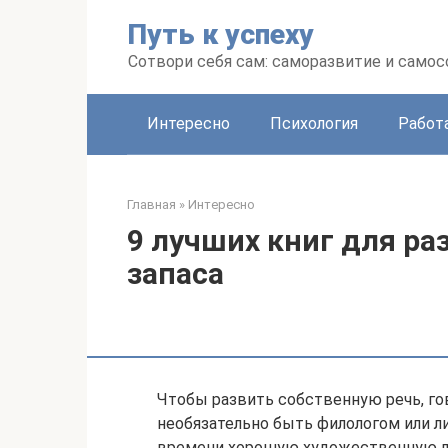
Перейти
Путь к успеху
к
контенту
Сотвори себя сам: саморазвитие и сам
Интересно
Психология
Работ
Главная
»
Интересно
9 лучших книг для ра
запаса
Чтобы развить собственную речь, го
необязательно быть филологом или л
времени хорошую художественную ли