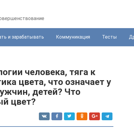
осовершенствование
ать и зарабатывать
Коммуникация
Тесты
Д
огии человека, тяга к
ика цвета, что означает у
ужчин, детей? Что
ый цвет?