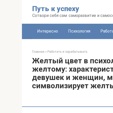
Перейти
Путь к успеху
к
контенту
Сотвори себя сам: саморазвитие и сам
Интересно
Психология
Работ
Главная
»
Работать и зарабатывать
Желтый цвет в психол
желтому: характерист
девушек и женщин, м
символизирует желт