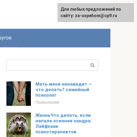
Для любых предложений по
English
сайту: za-uspehom@cp9.ru
ругое
Поиск:
Мать меня ненавидит —
что делать? семейный
психолог
Психология
ЖизньЧто делать, если
напала осенняя хандра:
Лайфхаки
психотерапевтов