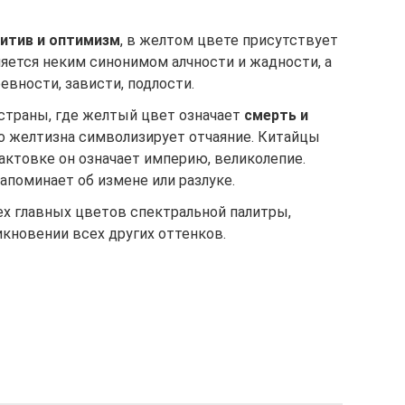
итив и оптимизм
, в желтом цвете присутствует
вляется неким синонимом алчности и жадности, а
евности, зависти, подлости.
страны, где желтый цвет означает
смерть и
о желтизна символизирует отчаяние. Китайцы
рактовке он означает империю, великолепие.
апоминает об измене или разлуке.
ех главных цветов спектральной палитры,
кновении всех других оттенков.