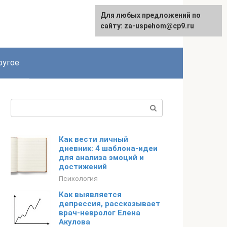
Для любых предложений по
English
сайту: za-uspehom@cp9.ru
ругое
Поиск:
Как вести личный
дневник: 4 шаблона-идеи
для анализа эмоций и
достижений
Психология
Как выявляется
депрессия, рассказывает
врач-невролог Елена
Акулова