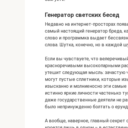
Генератор светских бесед
Недавно на интернет-просторах появ
самый настоящий генератор бреда, к
слово и программка выдает бессвяз
слова. Шутка, конечно, но в каждой ш
Если вы чувствуете, что велеречивый 
красноречивыми высокопарными расс
утешит следующая мысль: зачастую ч
могут пустые сплетники, которые и
изысканно и молниеносно эти самые 
истинно яркие личности частенько ту
даже государственные деятели не ра
было непринужденно болтать о ерунд
А вообще, наверное, главный секрет
кроется лишь в одном – в естествен