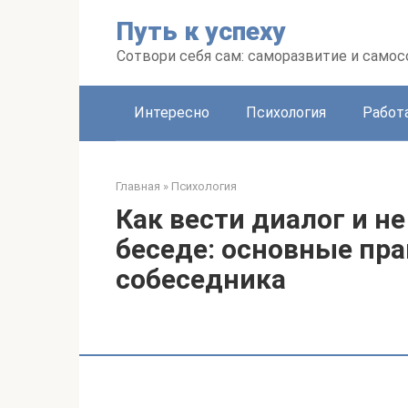
Перейти
Путь к успеху
к
контенту
Сотвори себя сам: саморазвитие и сам
Интересно
Психология
Работ
Главная
»
Психология
Как вести диалог и не
беседе: основные пр
собеседника