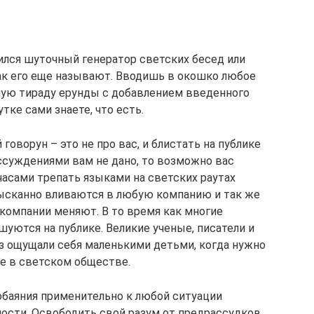
ился шуточный генератор светских бесед или
ак его еще называют. Вводишь в окошко любое
ную тираду ерунды с добавлением введенного
утке сами знаете, что есть.
говорун – это не про вас, и блистать на публике
уждениями вам не дано, то возможно вас
асами трепать языками на светских раутах
зысканно вливаются в любую компанию и так же
компании меняют. В то время как многие
шуются на публике. Великие ученые, писатели и
з ощущали себя маленькими детьми, когда нужно
е в светском обществе.
 обаяния применительно к любой ситуации
ности. Освободить свой разум от предрассудков