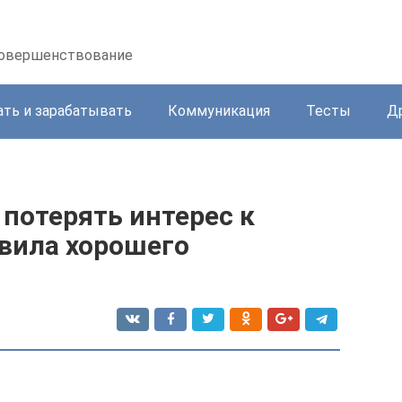
осовершенствование
ать и зарабатывать
Коммуникация
Тесты
Д
 потерять интерес к
авила хорошего