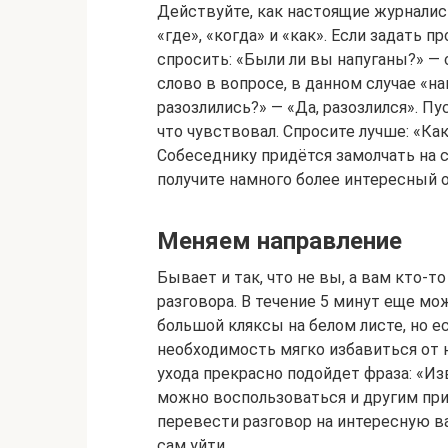
Действуйте, как настоящие журналист
«где», «когда» и «как». Если задать п
спросить: «Были ли вы напуганы?» — 
слово в вопросе, в данном случае «на
разозлились?» — «Да, разозлился». П
что чувствовал. Спросите лучше: «Ка
Собеседнику придётся замолчать на с
получите намного более интересный 
Меняем направление
Бывает и так, что не вы, а вам кто-
разговора. В течение 5 минут еще м
большой кляксы на белом листе, но е
необходимость мягко избавиться от н
ухода прекрасно подойдет фраза: «Из
можно воспользоваться и другим при
перевести разговор на интересную в
сам уйти.