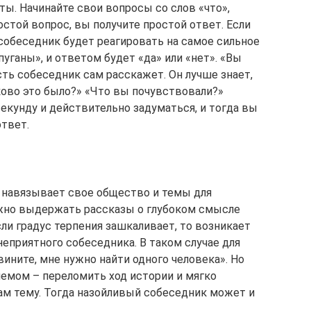
ы. Начинайте свои вопросы со слов «что»,
ростой вопрос, вы получите простой ответ. Если
собеседник будет реагировать на самое сильное
пуганы», и ответом будет «да» или «нет». «Вы
усть собеседник сам расскажет. Он лучше знает,
ково это было?» «Что вы почувствовали?»
екунду и действительно задуматься, и тогда вы
ответ.
то навязывает свое общество и темы для
ожно выдержать рассказы о глубоком смысле
сли градус терпения зашкаливает, то возникает
еприятного собеседника. В таком случае для
вините, мне нужно найти одного человека». Но
емом – переломить ход истории и мягко
ам тему. Тогда назойливый собеседник может и