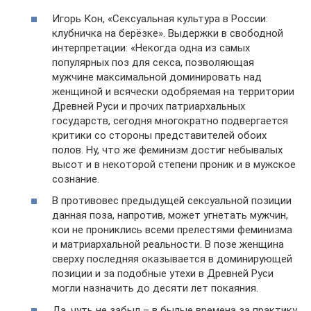
Игорь Кон, «Сексуальная культура в России:
клубничка на берёзке». Выдержки в свободной
интерпретации: «Некогда одна из самых
популярных поз для секса, позволяющая
мужчине максимальной доминировать над
женщиной и всячески одобряемая на территории
Древней Руси и прочих патриархальных
государств, сегодня многократно подвергается
критики со стороны представителей обоих
полов. Ну, что же феминизм достиг небывалых
высот и в некоторой степени проник и в мужское
сознание.
В противовес предыдущей сексуальной позиции
данная поза, напротив, может угнетать мужчин,
кои не прониклись всеми прелестями феминизма
и матриархальной реальности. В позе женщина
сверху последняя оказывается в доминирующей
позиции и за подобные утехи в Древней Руси
могли назначить до десяти лет покаяния.
Да, чуть не забыл – в былые времена за практику