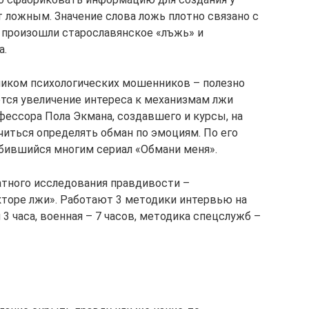
т ложным. Значение слова ложь плотно связано с
 произошли старославянское «лъжь» и
а.
ником психологических мошенников – полезно
тся увеличение интереса к механизмам лжи
фессора Пола Экмана, создавшего и курсы, на
учиться определять обман по эмоциям. По его
бившийся многим сериал «Обмани меня».
атного исследования правдивости –
кторе лжи». Работают 3 методики интервью на
3 часа, военная – 7 часов, методика спецслужб –
и