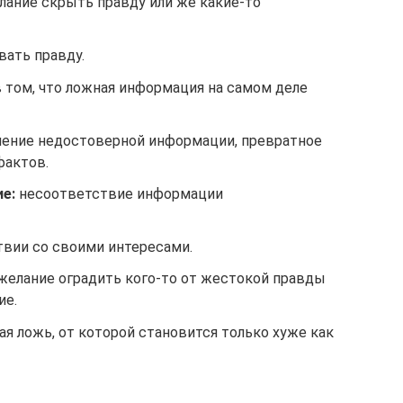
лание скрыть правду или же какие-то
вать правду.
том, что ложная информация на самом деле
ение недостоверной информации, превратное
фактов.
е:
несоответствие информации
вии со своими интересами.
желание оградить кого-то от жестокой правды
ие.
я ложь, от которой становится только хуже как