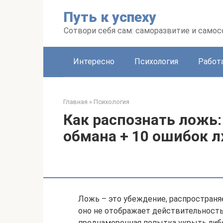
Перейти
Путь к успеху
к
контенту
Сотвори себя сам: саморазвитие и сам
Интересно
Психология
Работ
Главная
»
Психология
Как распознать ложь
обмана + 10 ошибок 
Ложь – это убеждение, распространяе
оно не отображает действительность
преднамеренная попытка укрыть либ