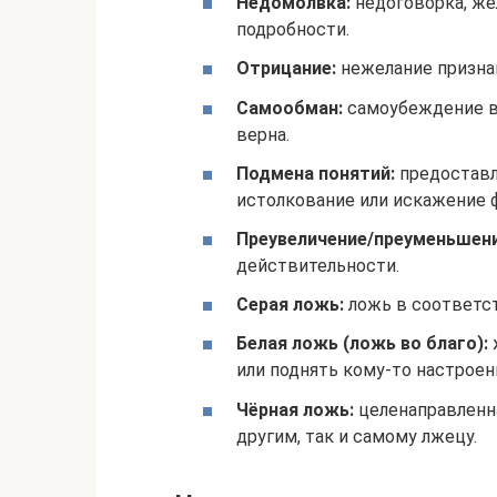
Недомолвка:
недоговорка, же
подробности.
Отрицание:
нежелание призна
Самообман:
самоубеждение в 
верна.
Подмена понятий:
предоставл
истолкование или искажение 
Преувеличение/преуменьшени
действительности.
Серая ложь:
ложь в соответст
Белая ложь (ложь во благо):
или поднять кому-то настроен
Чёрная ложь:
целенаправленна
другим, так и самому лжецу.