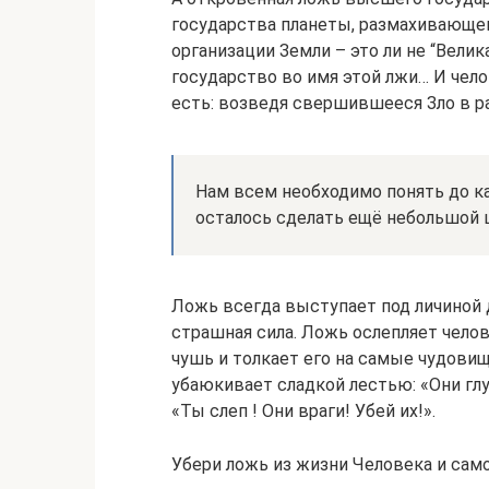
государства планеты, размахивающег
организации Земли – это ли не “Вели
государство во имя этой лжи… И чело
есть: возведя свершившееся Зло в р
Нам всем необходимо понять до ка
осталось сделать ещё небольшой ш
Ложь всегда выступает под личиной д
страшная сила. Ложь ослепляет чело
чушь и толкает его на самые чудови
убаюкивает сладкой лестью: «Они глу
«Ты слеп ! Они враги! Убей их!».
Убери ложь из жизни Человека и само