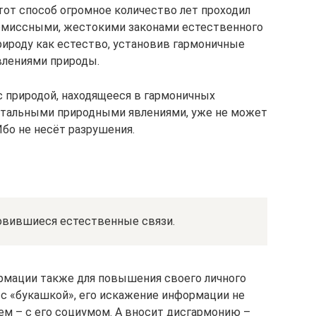
тот способ огромное количество лет проходил
ромиссными, жестокими законами естественного
природу как естество, установив гармоничные
влениями природы.
с природой, находящееся в гармоничных
остальными природными явлениями, уже не может
бо не несёт разрушения.
овившиеся естественные связи.
рмации также для повышения своего личного
 с «букашкой», его искажение информации не
ем – с его социумом. А вносит дисгармонию –