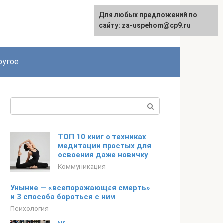
Для любых предложений по
English
сайту: za-uspehom@cp9.ru
ругое
Поиск:
ТОП 10 книг о техниках
медитации простых для
освоения даже новичку
Коммуникация
Уныние — «всепоражающая смерть»
и 3 способа бороться с ним
Психология