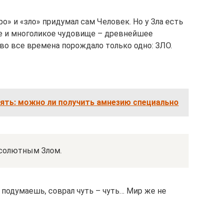
о» и «зло» придумал сам Человек. Но у Зла есть
е и многоликое чудовище – древнейшее
 во все времена порождало только одно: ЗЛО.
ять: можно ли получить амнезию специально
бсолютным Злом.
, подумаешь, соврал чуть – чуть… Мир же не