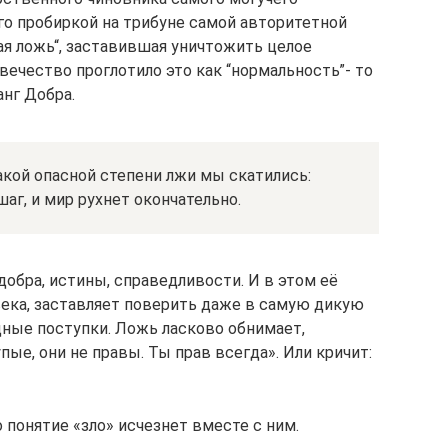
о пробиркой на трибуне самой авторитетной
кая ложь“, заставившая уничтожить целое
вечество проглотило это как “нормальность”- то
анг Добра.
кой опасной степени лжи мы скатились:
аг, и мир рухнет окончательно.
обра, истины, справедливости. И в этом её
века, заставляет поверить даже в самую дикую
щные поступки. Ложь ласково обнимает,
пые, они не правы. Ты прав всегда». Или кричит:
 понятие «зло» исчезнет вместе с ним.