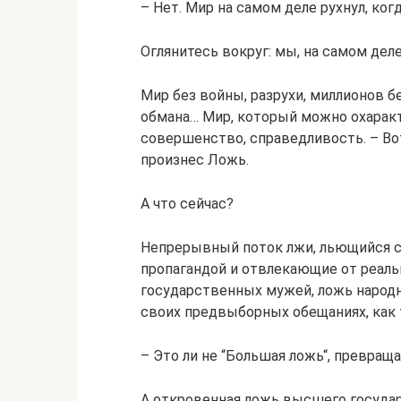
– Нет. Мир на самом деле рухнул, ког
Оглянитесь вокруг: мы, на самом дел
Мир без войны, разрухи, миллионов б
обмана… Мир, который можно охаракт
совершенство, справедливость. – Во
произнес Ложь.
А что сейчас?
Непрерывный поток лжи, льющийся с
пропагандой и отвлекающие от реал
государственных мужей, ложь народ
своих предвыборных обещаниях, как 
– Это ли не “Большая ложь“, превра
А откровенная ложь высшего государ