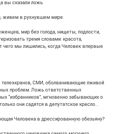
да вы сказали ложь.
е, живем в рухнувшем мире.
еженцев, мир без голода, нищеты, подлости,
еризовать тремя словами: красота,
т чего мы лишились, когда Человек впервые
 телеэкранов, СМИ, оболванивающие лживой
ьных проблем. Ложь ответственных
ных “избранников”, мгновенно забывающих о
только они садятся в депутатское кресло…
щающая Человека в дрессированную обезьяну?
ственного чиновника самого могучего