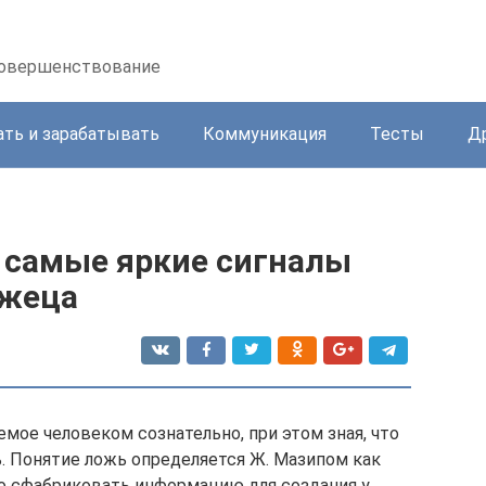
осовершенствование
ать и зарабатывать
Коммуникация
Тесты
Д
: самые яркие сигналы
лжеца
мое человеком сознательно, при этом зная, что
. Понятие ложь определяется Ж. Мазипом как
о сфабриковать информацию для создания у