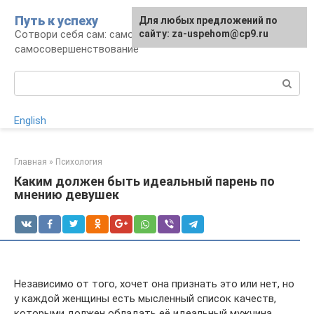
Перейти
Путь к успеху
Для любых предложений по
к
Сотвори себя сам: саморазвитие и
сайту: za-uspehom@cp9.ru
контенту
самосовершенствование
Поиск:
English
Главная
»
Психология
Каким должен быть идеальный парень по
мнению девушек
Независимо от того, хочет она признать это или нет, но
у каждой женщины есть мысленный список качеств,
которыми должен обладать её идеальный мужчина.