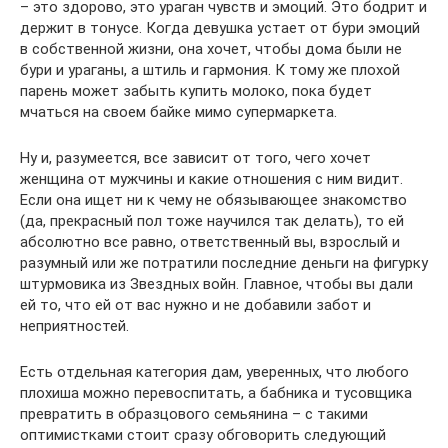
– это здорово, это ураган чувств и эмоций. Это бодрит и
держит в тонусе. Когда девушка устает от бури эмоций
в собственной жизни, она хочет, чтобы дома были не
бури и ураганы, а штиль и гармония. К тому же плохой
парень может забыть купить молоко, пока будет
мчаться на своем байке мимо супермаркета.
Ну и, разумеется, все зависит от того, чего хочет
женщина от мужчины и какие отношения с ним видит.
Если она ищет ни к чему не обязывающее знакомство
(да, прекрасный пол тоже научился так делать), то ей
абсолютно все равно, ответственный вы, взрослый и
разумный или же потратили последние деньги на фигурку
штурмовика из Звездных войн. Главное, чтобы вы дали
ей то, что ей от вас нужно и не добавили забот и
неприятностей.
Есть отдельная категория дам, уверенных, что любого
плохиша можно перевоспитать, а бабника и тусовщика
превратить в образцового семьянина – с такими
оптимистками стоит сразу обговорить следующий