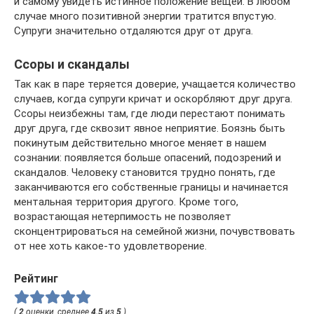
и самому увидеть истинное положение вещей. В любом
случае много позитивной энергии тратится впустую.
Супруги значительно отдаляются друг от друга.
Ссоры и скандалы
Так как в паре теряется доверие, учащается количество
случаев, когда супруги кричат и оскорбляют друг друга.
Ссоры неизбежны там, где люди перестают понимать
друг друга, где сквозит явное неприятие. Боязнь быть
покинутым действительно многое меняет в нашем
сознании: появляется больше опасений, подозрений и
скандалов. Человеку становится трудно понять, где
заканчиваются его собственные границы и начинается
ментальная территория другого. Кроме того,
возрастающая нетерпимость не позволяет
сконцентрироваться на семейной жизни, почувствовать
от нее хоть какое-то удовлетворение.
Рейтинг
(
2
оценки, среднее
4.5
из
5
)