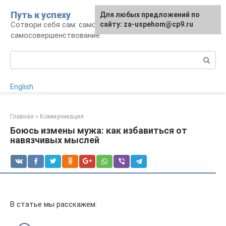
Перейти
Путь к успеху
Для любых предложений по
к
Сотвори себя сам: саморазвитие и
сайту: za-uspehom@cp9.ru
контенту
самосовершенствование
Поиск:
English
Главная
»
Коммуникация
Боюсь измены мужа: как избавиться от
навязчивых мыслей
В статье мы расскажем: