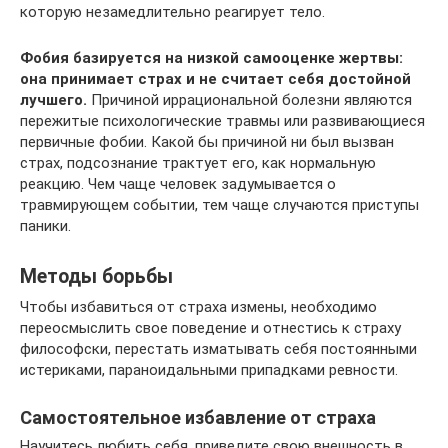
которую незамедлительно реагирует тело.
Фобия базируется на низкой самооценке жертвы:
она принимает страх и не считает себя достойной
лучшего.
Причиной иррациональной болезни являются
пережитые психологические травмы или развивающиеся
первичные фобии. Какой бы причиной ни был вызван
страх, подсознание трактует его, как нормальную
реакцию. Чем чаще человек задумывается о
травмирующем событии, тем чаще случаются приступы
паники.
Методы борьбы
Чтобы избавиться от страха измены, необходимо
переосмыслить свое поведение и отнестись к страху
философски, перестать изматывать себя постоянными
истериками, параноидальными припадками ревности.
Самостоятельное избавление от страха
Научитесь любить себя, приведите свою внешность в