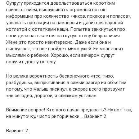
Супругу приходится довольствоваться коротким
приветствием, выслушивать огромный поток
информации про количество «чихов, покаков и пописов»,
узнавать про акции на памперсы и давиться паровой
котлетой с остатками каши. Попытка заикнуться про
свои дела натыкается на глухую стену безразличия.
Жене это просто неинтересно. Даже если она и
выслушает, то все пройдет мимо ушей. Ее мозг занят
мыслями о ребенке. Хорошо, если вечером супруг
получит доступ к телу.
Но велика вероятность бесконечного «тсс, тихо,
разбудишь», выпрыгивания в самый разгар из объятий
потому, что малыш пискнул, а скорее всего прозвучит
«не сегодня, дорогой, я слишком устала»
Внимание вопрос! Кто кого начал предавать? Ну вот так,
на минуточку, чисто риторически…. Вариант 2
Вариант 2