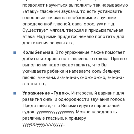
позволяет научиться выполнять так называемую
«атаку» гласными звуками, то есть установить
голосовые связки на необходимое звучание
определенной гласной: аааа, оооо, ууу и т.д.
Существует мягкая, твердая и придыхательная
атака. Над ними придется немало попотеть для
достижения результата;
Колыбельная
. Это упражнение также помогает
добиться хорошо поставленного голоса. При его
выполнении надо представлять, что Вы
укачиваете ребенка и напеваете колыбельную
песню: м-м-м-м, а-а-а-а-а-, о-о-о-о-о-о, э-э-э-э-
э-э-э и т.п.;
Упражнение «Гудок»
. Интересный вариант для
развития силы и однородности звучания голоса.
Представьте, что Вы имитируете паровозный
гудок: уууууууууууууууууу. Можно чередовать
различные гласные, к примеру,
ууууООууууАААуууу…