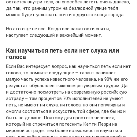
остается внутри тела, он способен лететь очень далеко,
да так, что ранним утром на безлюдной улице тебя
можно будет услышать почти с другого конца города.
Но это еще не все. Когда все зажатости сняты,
наступает следующий и важнейший момент.
Как научиться петь если нет слуха или
голоса
Если Вас интересует вопрос, как научиться петь если нет
голоса, то помните следующее – талант занимает
малую часть успеха известного человека, на 90% же его
результат обусловлен тяжелым регулярным трудом. Да
и достаточно посмотреть на современную российскую
эстраду – там процентов 70% исполнителей не умеют
петь, не имеют ни слуха, ни голоса, но они популярны и
смогли состояться в искусстве, той сфере, где бы их и
быть не должно. Поэтому для простого человека,
который не стремиться потеснить Кетти Перри на
мировой эстраде, тем более возможности научиться
петь для себя и родных, даже если нет никаких особых