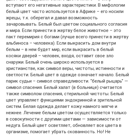
вступают его негативные характеристики. В мифологии
белый цвет часто используется в Африке – его носили
жрецы, т.к. оберегал и давал возможность
зачаровывать. Белый был цветом социального согласия
и мира. Если принести в жертву белое животное – это
пакт перемирия с богами (лучше всего принести в жертву
альбиноса – человека). Если выкрасить дом внутри
белым – в нем будет мир, если выкрасить в белый
косяки дверей – человек, входя, оставит свое зло
снаружи. Белый очень широко используется в
христианстве, как символ веры, чистоты, истинности и
светлости. Белый цвет в одежде означает начало. Белый
парик судьи – символ справедливости. “белый рыцарь” —
символ спасения. Белый халат (в больнице) считается
также символом спасения, стерильной чистоты. Белый
цвет управляет функциями эндокринной и зрительной
систем. Белая одежда делает кожу намного мягче и
нежнее. Лечение белым цветом осуществляется только
в совокупности с другими цветами — зависимости от
недуга. Белый цвет осветляет, обновляет все цвета в
организме, помогает убрать скованность. Но! Не