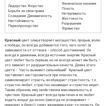
Физическое насилие
Лидерство Упорство
Похоть
Борьба за свои права
Нетерпимость
Созидание Динамичность
Жестокость
Настойчивость
Разрушение
Первопроходство
Упрямство
Красный
цвет олицетворяет могущество, прорыв, волю
к победе, он всегда добивается того, чего хочет (в
зависимости от оттенка – способ достижения). Он
всегда в движении, всегда источник энергии. Красный
цвет любит быть первым, но не всегда может им быть –
это зависит от разрушительных качеств. Девиз этого
цвета – “пусть выживет сильнейший”. Красный цвет
заставляет насторожиться при опасности,
символизирует страсть, возбуждает страстность, т.е.
страстно любит, страстно ненавидит и страстно верит.
Таким образом, ему свойственна максимальность в
чувствах. Красный цвет всегда практичен и не любит
ходить вокруг да около (никогда не уговаривает –
приходит и берет); горит желанием куда–то попасть. Он