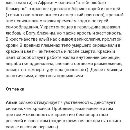
жестокости); в Африке – означал “я тебя люблю
безмерно”, в красное одевали в Африке царей и вождей
(только они могли вынести смертный приговор), красный
цвет связывали с жарки временем года и потерей
самообладания. У крестоносцев в геральдике выражал
любовь к Богу, ближним, но также ярость и жестокость.
В христианстве алый как символ великолепия, пролитой
крови. В древних племенах тело умершего окрашивали в
красный цвет – активность и после смерти. Красный
цвет способствует работе желез внутренней секреции,
выработке адреналина, связан с органами размножения,
влияет на температуру тела (повышает). Делает мышцы
эластичными, а суставы подвижными.
Оттенки
Алый
сильно стимулирует чувственность, действует
сильнее, чем красный. Проблемы, вызываемые этим
цветом – склонность к принятию бесповоротных
решений и фанатизм (люди стремятся покорить только
самые высокие вершины).