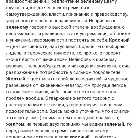
взаимоотношений. Предпочтение
зеленому
цвету
случается, когда человек стремится к
самоутверждению, власти, признанию и превосходству,
уверенности в себе и независимости. Неприязнь к
зеленому
говорит о высокой степени возбуждения, о
невозможности реализовать эти устремления, об обиде
и унижении, невозможности постоять за себя.
Красный
– цвет активности, наступления, борьбы. Его выбирают
лидеры и творческие личности, те, про кого говорят —
«хочет взять от жизни все». Нелюбовь к красному
означает перевозбуждение и истощение жизненных сил,
раздражение и потребность в сильном покровителе.
Желтый
– цвет мечтателей, желающих найти чудесное
разрешение от жизненных невзгод. Им присуще легкое
отношение к жизни, избегание ответственности и
проблем вообще. Отвержение желтого говорит о
разочаровании и отчаянии, утере доверия, появлении
подозрительности. Здесь можно уточнить, что если при
«отвергнутом» (занимающем последние два места)
желтом
, на первых двух позициях мы видим
зеленый
, то
перед нами человек, стремящийся к высокому
социальному статусу, а если
красный
– любитель