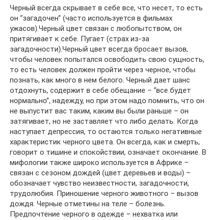
Черный всегда скрывает в себе все, что несет, то есть
он “загадочен” (часто используется в фильмах
ужасов).Черный цвет связан с любопытством, он
притягивает к себе. Пугает (страх из-за
загадочности).Черный цвет всегда бросает вызов,
чтобы человек попытался освободить свою сущность,
то есть человек должен пройти через черное, чтобы
познать, как много в нем белого. Черный дает шанс
отдохнуть, содержит в себе обещание – “все будет
нормально”, надежду, но при этом надо помнить, что он
не выпустит вас таким, каким вы были раньше – он
затягивает, но не заставляет что либо делать. Когда
наступает депрессия, то остаются только негативные
характеристик черного цвета. Он всегда, как и смерть,
говорит о тишине и спокойствии, означает окончание. В
мифологии также широко используется в Африке –
связан с сезоном дождей (цвет деревьев и воды) –
обозначает чувство неизвестности, загадочности,
трудолюбия. Приношение черного животного – вызов
дождя. Черные отметины на теле – болезнь.
Предпочтение черного в одежде – нехватка или