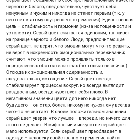
Серый цвет соединяет в себе противоположные качеств
черного и белого, следовательно, чувствует себя
ненужным и чужим и никогда не станет первым (т.к. у
него нет к этому внутреннего стремления). Единственная
цель – стабильность и гармония (из-за истощенности и
усталости). Серый цвет считается одиноким, т.к. живет
на границе черного и белого. Люди, предпочитающие
серый цвет, не верят, что эмоции могут что-то решить,
не верят в искренность эмоциональных переживаний;
считают, что эмоции можно проявлять только в
определенных обстоятельствах (но только не сейчас).
Отсюда их эмоциональная сдержанность и,
следовательно, истощение. Серый цвет всегда
стабилизирует процессы вокруг, но всегда выглядит
раздвоенным, всегда чувствует себя плохо. В
негативном значении цвета для него никогда нет
будущего – он стар, болен, никому не нужен, ему всегда
чего-то не хватает. В своем положительном значении
серый цвет уверен что лучшее – впереди, но ничего для
этого не делает. В мифологии и искусстве серый цвет
мало используется. Если серый цвет преобладает в
одежде – человеку свойственно стремление найти