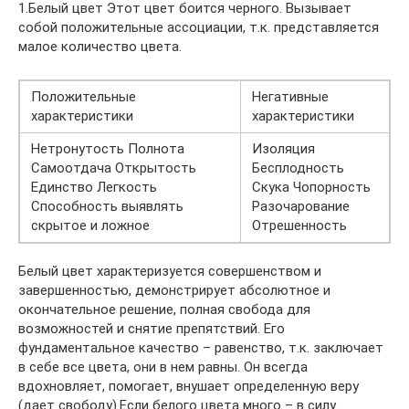
1.Белый цвет Этот цвет боится черного. Вызывает
собой положительные ассоциации, т.к. представляется
малое количество цвета.
Положительные
Негативные
характеристики
характеристики
Нетронутость Полнота
Изоляция
Самоотдача Открытость
Бесплодность
Единство Легкость
Скука Чопорность
Способность выявлять
Разочарование
скрытое и ложное
Отрешенность
Белый цвет характеризуется совершенством и
завершенностью, демонстрирует абсолютное и
окончательное решение, полная свобода для
возможностей и снятие препятствий. Его
фундаментальное качество – равенство, т.к. заключает
в себе все цвета, они в нем равны. Он всегда
вдохновляет, помогает, внушает определенную веру
(дает свободу).Если белого цвета много – в силу