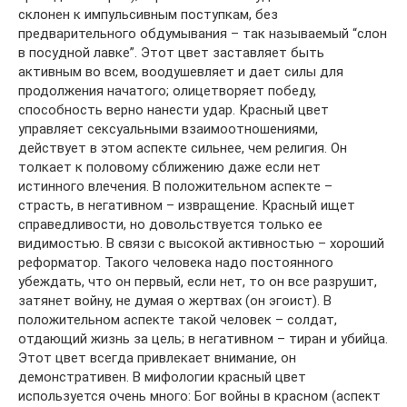
склонен к импульсивным поступкам, без
предварительного обдумывания – так называемый “слон
в посудной лавке”. Этот цвет заставляет быть
активным во всем, воодушевляет и дает силы для
продолжения начатого; олицетворяет победу,
способность верно нанести удар. Красный цвет
управляет сексуальными взаимоотношениями,
действует в этом аспекте сильнее, чем религия. Он
толкает к половому сближению даже если нет
истинного влечения. В положительном аспекте –
страсть, в негативном – извращение. Красный ищет
справедливости, но довольствуется только ее
видимостью. В связи с высокой активностью – хороший
реформатор. Такого человека надо постоянного
убеждать, что он первый, если нет, то он все разрушит,
затянет войну, не думая о жертвах (он эгоист). В
положительном аспекте такой человек – солдат,
отдающий жизнь за цель; в негативном – тиран и убийца.
Этот цвет всегда привлекает внимание, он
демонстративен. В мифологии красный цвет
используется очень много: Бог войны в красном (аспект