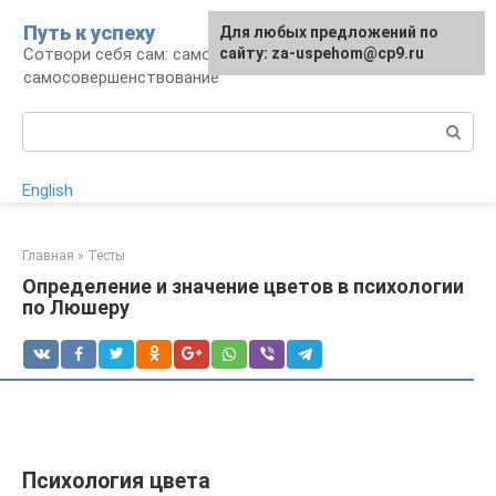
Перейти
Путь к успеху
Для любых предложений по
к
Сотвори себя сам: саморазвитие и
сайту: za-uspehom@cp9.ru
контенту
самосовершенствование
Поиск:
English
Главная
»
Тесты
Определение и значение цветов в психологии
по Люшеру
Психология цвета