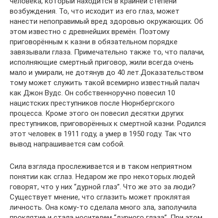
человека, который находится в крайней степени
возбуждения. То, что исходит из его глаз, может
нанести непоправимый вред здоровью окружающих. Об
этом известно с древнейших времён. Поэтому
приговорённым к казни в обязательном порядке
завязывали глаза. Примечательно также то, что палачи,
исполняющие смертный приговор, жили всегда очень
мало и умирали, не дотянув до 40 лет.Доказательством
тому может служить такой всемирно известный палач
как Джон Вудс. Он собственноручно повесил 10
нацистских преступников после Нюрнбергского
процесса. Кроме этого он повесил десятки других
преступников, приговорённых к смертной казни. Родился
этот человек в 1911 году, а умер в 1950 году. Так что
вывод напрашивается сам собой.
​Сила взгляда прослеживается и в таком неприятном
понятии как сглаз. Недаром же про некоторых людей
говорят, что у них “дурной глаз”. Что же это за люди?
Существует мнение, что сглазить может проклятая
личность. Она кому-то сделала много зла, заполучила
проклятие и стала носителем “дурного глаза”. При этом