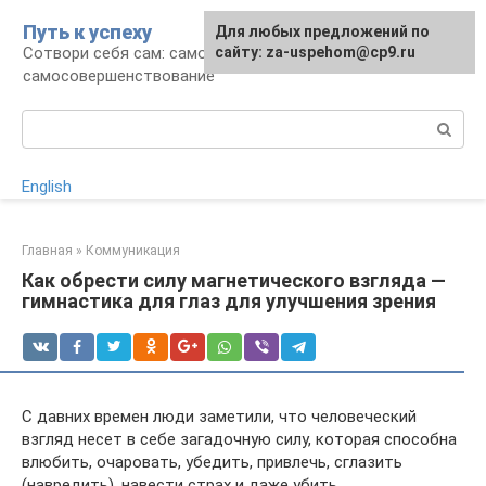
Перейти
Путь к успеху
Для любых предложений по
к
Сотвори себя сам: саморазвитие и
сайту: za-uspehom@cp9.ru
контенту
самосовершенствование
Поиск:
English
Главная
»
Коммуникация
Как обрести силу магнетического взгляда —
гимнастика для глаз для улучшения зрения
С давних времен люди заметили, что человеческий
взгляд несет в себе загадочную силу, которая способна
влюбить, очаровать, убедить, привлечь, сглазить
(навредить), навести страх и даже убить.