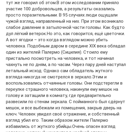
тут же говорил об этом.В этом исследовании приняло
участие 100 добровольцев, а результаты оказались
просто поразительными. В 95 случаях люди ощущали
чужой взгляд, направленный на них. При этом возникало
слабое давление в затылочной части головы. Как будто
дул лёгкий ветерок.Но это, как говорится, ещё цветочки.
А вот ягодки – это когда взглядом можно убить
человека. Подобным даром в середине XIX века обладал
один из жителей Палермо (Сицилия). Стоило ему
пристально посмотреть на человека, и тот начинал
чахнуть не по дням, а по часам. Через пару дней наступал
летальный исход. Однако сам обладатель жуткого
взгляда никогда не смотрелся в зеркало.Этим и
воспользовались отчаянные головы. Они подстерегли в
переулке страшного человека, накинули ему мешок на
голову и затащили в комнату, где предварительно
развесили по стенам зеркала. С пойманного был сдёрнут
мешок, и все выбежали из помещения, закрыв дверь на
ключ. Человек увидел своё отражение, и собственный
взгляд убил его. Таким образом жители Палермо
избавились от жуткого убийцы.Очень опасен взгляд