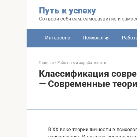
Перейти
Путь к успеху
к
контенту
Сотвори себя сам: саморазвитие и сам
Интересно
Психология
Работ
Главная
»
Работать и зарабатывать
Классификация совре
— Современные теори
В XX веке теории личности в психол
направлениях. И сегодня, основные к