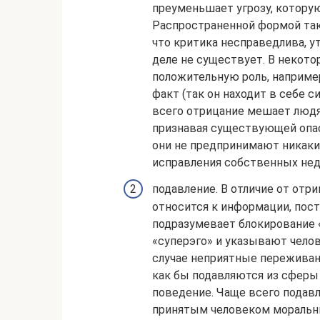
преуменьшает угрозу, которую
Распространенной формой тако
что критика несправедлива, ут
деле не существует. В некото
положительную роль, например
факт (так он находит в себе 
всего отрицание мешает людям
признавая существующей опас
они не предпринимают никаки
исправления собственных нед
подавление. В отличие от отр
относится к информации, пост
подразумевает блокирование 
«суперэго» и указывают челов
случае неприятные переживан
как бы подавляются из сферы 
поведение. Чаще всего подав
принятым человеком моральн