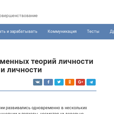
осовершенствование
ать и зарабатывать
Коммуникация
Тесты
Д
менных теорий личности
и личности
огии развивались одновременно в нескольких
онцепции и подходы, несмотря на довольно