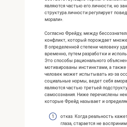
являются частью его личности, но за
структура личности регулирует повед
морали».
Согласно Фрейду, между бессознате
конфликт, который порождает множе
В определенной степени человеку уда
временно, путем разработки и испол
Это способы рационального объяснен
мотивированы инстинктами, а также 
человек может испытывать из-за осо
социальные нормы, ведет себя амор
являются частью третьей подструкту
самосознания. Ниже перечислены не
которые Фрейд называет и определяе
отказ. Когда реальность каже
глаза, старается не восприни