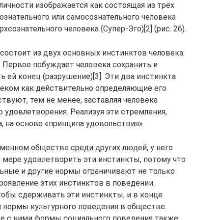
личности изображается как состоящая из трёх
, сознательного или самосознательного человека
рхсознательного человека {Супер-Эго)[2] (рис. 26).
состоит из двух основных инстинктов человека:
. Первое побуждает человека сохранить и
 ей конец (разрушение)[3]. Эти два инстинкта
веком как действительно определяющие его
твуют, тем не менее, заставляя человека
о удовлетворения. Реализуя эти стремления,
, на основе «принципа удовольствия».
еменном обществе среди других людей, у него
 мере удовлетворить эти инстинкты, потому что
льные и другие нормы ограничивают не только
роявление этих инстинктов в поведении.
тобы сдерживать эти инстинкты, и в конце
 и нормы культурного поведения в обществе.
е с ними формы социального поведения также