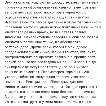
Веки не опускались, глотаю хорошо, но кал стал каким-
то мягким, не сформированным, сильно пахнет. Бывают
запоры или расстройства, которые чередуются,
ощущение вздутия, как будто надутости изнутри.
Чувство тяжести, легкое давление в области солнечного
сплетения, часто ощущаю легкое подташнивание. Была у
множества разных врачей, но все ставят разные
диагнозы. Сначала ставили рассеянный склероз, потом
миопатию, позже миастению, люмбоишалгию,
остеохондроз. Другие врачи говорят о синдроме
раздраженного кишечника, наличия глистов, бульбите,
гастродеуденит, панкреатит, рефлюкс. Я прошла всех
врачей, прошла все обследования по 2 — 3 раза. Но до
сих пор мне не могут поставить диагноз. Никакое
лечение не помогает. Плазмаферез, гормоны, куча
уколов, таблеток, мануальная терапия, иглотерапия,
гомеопатия. Реакции ноль. Последний диагноз —
миопато-миастенический синдром. Каждый врач что-то
находит, и я начинаю очередное бесполезное лечение.
Была даже у онколога, но врач, выслушав меня, сказал
идти к психиатру, что у меня депрессия. Но, я же не