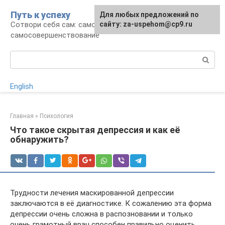
Перейти
Путь к успеху
Для любых предложений по
к
Сотвори себя сам: саморазвитие и
сайту: za-uspehom@cp9.ru
контенту
самосовершенствование
Поиск:
English
Главная
»
Психология
Что такое скрытая депрессия и как её
обнаружить?
Трудности лечения маскированной депрессии
заключаются в её диагностике. К сожалению эта форма
депрессии очень сложна в распозновании и только
очень грамотный врач способен правильно оценить