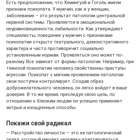
Есть предположение, что Хемингуэй и Гоголь имели
признаки психопата. У мужчин, как и у женщин,
заболевание – это результат патологии центральной
нервной системы. Проявляется в эмоциональной
неуравновешенности, лабильности. Как утверждают
специалисты, поведение у мужчин с признаками
психопатии открыто театрального, демонстративного
характера и часто противоречит социально
установленным нормам. Проявляться оно может по-
разному. Все зависит от формы патологии. Например, при
тяжелой психопатии человеку свойственны приступы
агрессии. Психопат с мягким проявлением патологии
свои поступки контролирует. Создав образ
доброжелательного человека, он легко войдет в ваше
доверие. В то же время, преследуя свою цель, по
отношению к близким людям он успешно применяет
хитрые и изощренные способы.
Покажи свой радикал
— Расстройство личности — это ее патологический
склад, который мешает человеку адаптироваться,