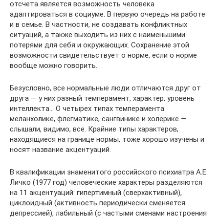
отсчета является возможность человека
адаптироваться в социуме. В первую очередь на работе
и в семье. В частности, не создавать конфликтных
ситуаций, а также выходить из них с наименьшими
потерями для себя и окружающих. Сохранение этой
возможности свидетельствует о норме, если о норме
вообще можно говорить.
Безусловно, все нормальные люди отличаются друг от
друга — у них разный темперамент, характер, уровень
интеллекта… О четырех типах темперамента:
меланхолике, флегматике, сангвинике и холерике —
слышали, видимо, все. Крайние типы характеров,
находящиеся на границе нормы, тоже хорошо изучены и
носят название акцентуаций.
В квалификации знаменитого российского психиатра А.Е.
Личко (1977 год) человеческие характеры разделяются
на 11 акцентуаций: гипертимный (сверхактивный),
циклоидный (активность периодически сменяется
депрессией), лабильный (с частыми сменами настроения