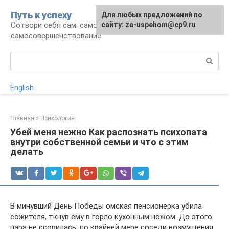
Перейти
Путь к успеху
Для любых предложений по
к
Сотвори себя сам: саморазвитие и
сайту: za-uspehom@cp9.ru
контенту
самосовершенствование
Поиск:
English
Главная
»
Психология
Убей меня нежно Как распознать психопата
внутри собственной семьи и что с этим
делать
В минувший День Победы омская пенсионерка убила
сожителя, ткнув ему в горло кухонным ножом. До этого
пара не ссорилась, по крайней мере соседи возмущения