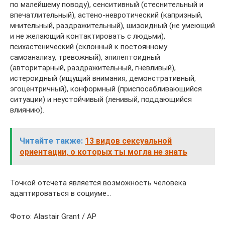
по малейшему поводу), сенситивный (стеснительный и
впечатлительный), астено-невротический (капризный,
мнительный, раздражительный), шизоидный (не умеющий
и не желающий контактировать с людьми),
психастенический (склонный к постоянному
самоанализу, тревожный), эпилептоидный
(авторитарный, раздражительный, гневливый),
истероидный (ищущий внимания, демонстративный,
эгоцентричный), конформный (приспосабливающийся
ситуации) и неустойчивый (ленивый, поддающийся
влиянию).
Читайте также:
13 видов сексуальной
ориентации, о которых ты могла не знать
Точкой отсчета является возможность человека
адаптироваться в социуме…
Фото: Alastair Grant / AP