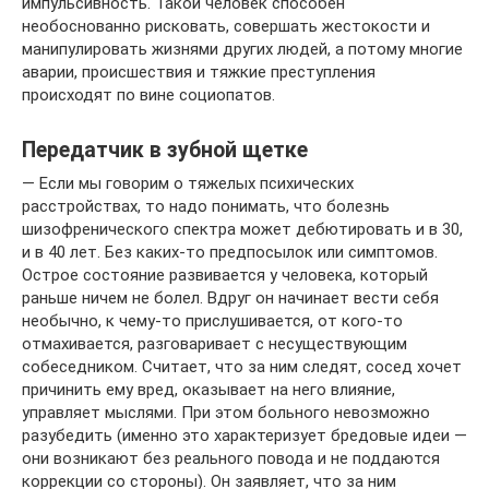
импульсивность. Такой человек способен
необоснованно рисковать, совершать жестокости и
манипулировать жизнями других людей, а потому многие
аварии, происшествия и тяжкие преступления
происходят по вине социопатов.
Передатчик в зубной щетке
— Если мы говорим о тяжелых психических
расстройствах, то надо понимать, что болезнь
шизофренического спектра может дебютировать и в 30,
и в 40 лет. Без каких-то предпосылок или симптомов.
Острое состояние развивается у человека, который
раньше ничем не болел. Вдруг он начинает вести себя
необычно, к чему-то прислушивается, от кого-то
отмахивается, разговаривает с несуществующим
собеседником. Считает, что за ним следят, сосед хочет
причинить ему вред, оказывает на него влияние,
управляет мыслями. При этом больного невозможно
разубедить (именно это характеризует бредовые идеи —
они возникают без реального повода и не поддаются
коррекции со стороны). Он заявляет, что за ним