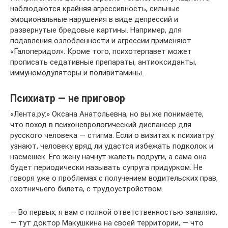
наблюдаются крайняя агрессивность, сильные
эмоциональные нарушения в виде депрессий и
развернутые бредовые картины. Например, для
подавления озлобленности и агрессии применяют
«Галоперидол». Кроме того, психотерпавет может
прописать седативные препараты, антиоксиданты,
иммуномодуляторы и поливитамины.
Психиатр — не приговор
«Лента.ру:» Оксана Анатольевна, но вы же понимаете,
что поход в психоневрологический диспансер для
русского человека — стигма. Если о визитах к психиатру
узнают, человеку вряд ли удастся избежать подколок и
насмешек. Его жену начнут жалеть подруги, а сама она
будет периодически называть супруга придурком. Не
говоря уже о проблемах с получением водительских прав,
охотничьего билета, с трудоустройством.
— Во первых, я вам с полной ответственностью заявляю,
— тут доктор Макушкина на своей территории, — что