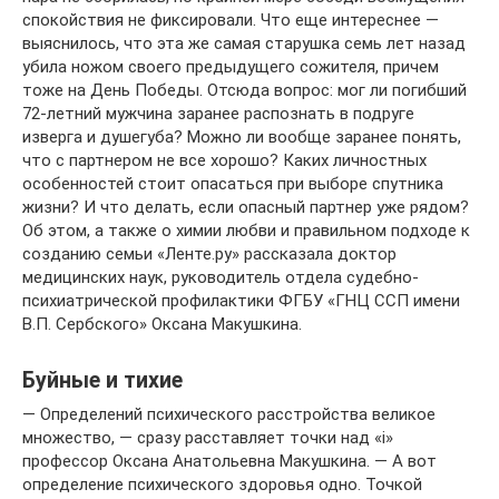
спокойствия не фиксировали. Что еще интереснее —
выяснилось, что эта же самая старушка семь лет назад
убила ножом своего предыдущего сожителя, причем
тоже на День Победы. Отсюда вопрос: мог ли погибший
72-летний мужчина заранее распознать в подруге
изверга и душегуба? Можно ли вообще заранее понять,
что с партнером не все хорошо? Каких личностных
особенностей стоит опасаться при выборе спутника
жизни? И что делать, если опасный партнер уже рядом?
Об этом, а также о химии любви и правильном подходе к
созданию семьи «Ленте.ру» рассказала доктор
медицинских наук, руководитель отдела судебно-
психиатрической профилактики ФГБУ «ГНЦ ССП имени
В.П. Сербского» Оксана Макушкина.
Буйные и тихие
— Определений психического расстройства великое
множество, — сразу расставляет точки над «i»
профессор Оксана Анатольевна Макушкина. — А вот
определение психического здоровья одно. Точкой